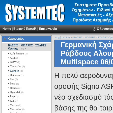
Συστήματα Προειδ
Οχημάτων - Ειδικοί 
Μετασκευές - Αξ
Προϊόντα Ατομικής
Home
|
Εταιρικό Προφίλ
|
Επικοινωνία
Ο λογαρια
Αρχή σελίδας
»
ΒΑΣΕΙΣ - ΜΠΑΡΕΣ - ΣΧΑΡΕΣ Ορ
Κατηγορίες
Γερμανική Σχά
ΒΑΣΕΙΣ - ΜΠΑΡΕΣ - ΣΧΑΡΕΣ
Οροφής
»
(124)
Ράβδους Αλουμ
• Alfa Romeo
(3)
• Audi
(8)
Multispace 06/
• BMW
(6)
• Chevrolet
(3)
•
Citroen
(3)
H πολύ αεροδυνα
• Daihatsu
(1)
• Fiat
(2)
• Ford
οροφής Signo ASR
(8)
• Honda
(3)
• Hyundai
(4)
νέο σχεδιασμό τό
• Jeep
(3)
• Kia
(3)
• Mazda
βάσης της θα ταιρ
(2)
• Mercedes
(6)