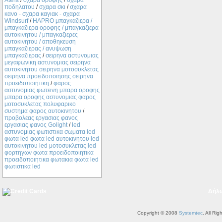
Atera
/
σχαρα οροφης
/
σχαρα
ποδηλατου
/
σχαρα σκι
/
σχαρα
κανο - σχαρα καγιακ - σχαρα
Windsurf
/
ΗΑPRO μπαγκαζιερα /
μπαγκαζιερα οροφης / μπαγκαζιερα
αυτοκινητου / μπαγκαζιερες
αυτοκινητου / αποθηκευση
μπαγκαζιερας / ανυψωση
μπαγκαζιερας
/
σειρηνα αστυνομιας
μεγαφωνικη αστυνομιας σειρηνα
αυτοκινητου σειρηνα μοτοσυκλετας
σειρηνα προειδοποιησης σειρηνα
προειδοποιητικη
/
φαρος
αστυνομιας φωτεινη μπαρα οροφης
μπαρα οροφης αστυνομιας φαρος
μοτοσυκλετας πολυφαρικο
συστημα φαρος αυτοκινητου
/
προβολεας εργασιας φανος
εργασιας φανος Golight
/
led
αστυνομιας φωτιστικα σωματα led
φωτα led φωτα led αυτοκινητου led
αυτοκινητου led μοτοσυκλετας led
φορτηγων φωτα προειδοποιητικα
προειδοποιητικα φωτακια φωτα led
φωτιστικα led
Δήλ
Copyright © 2008
Systemtec
. All Ri