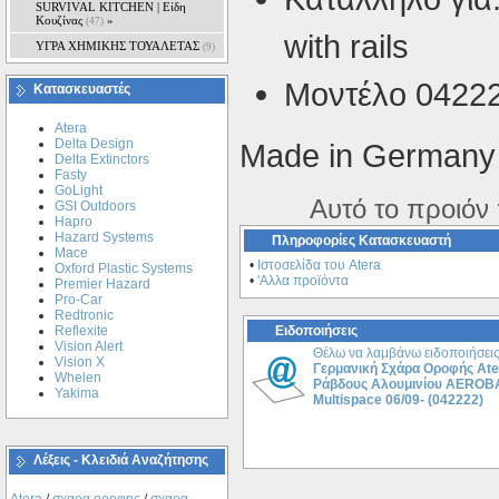
SURVIVAL KITCHEN | Είδη
Κουζίνας
»
(47)
with rails
ΥΓΡΑ ΧΗΜΙΚΗΣ ΤΟΥΑΛΕΤΑΣ
(9)
Μοντέλο 0422
Κατασκευαστές
Atera
Delta Design
Made in Germany
Delta Extinctors
Fasty
GoLight
Αυτό το προιόν
GSI Outdoors
Hapro
Hazard Systems
Πληροφορίες Κατασκευαστή
Mace
•
Ιστοσελίδα του Atera
Oxford Plastic Systems
•
'Αλλα προϊόντα
Premier Hazard
Pro-Car
Redtronic
Reflexite
Ειδοποιήσεις
Vision Alert
Θέλω να λαμβάνω ειδοποιήσεις
Vision X
Γερμανική Σχάρα Οροφής Ate
Whelen
Ράβδους Αλουμινίου AEROBARS
Yakima
Multispace 06/09- (042222)
Λέξεις - Κλειδιά Αναζήτησης