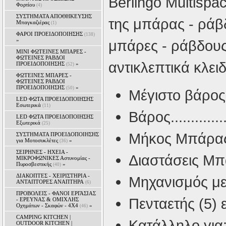
Berlingο Multispa
Φορτίου
(4)
ΣΥΣΤΗΜΑΤΑ ΑΠΟΘΗΚΕΥΣΗΣ
της μπάρας - ράβ
Μπαγκαζιέρας
(1)
ΦΑΡΟΙ ΠΡΟΕΙΔΟΠΟΙΗΣΗΣ
(138)
»
μπάρες - ράβδους 
MINI ΦΩΤΕΙΝΕΣ ΜΠΑΡΕΣ -
ΦΩΤΕΙΝΕΣ ΡΑΒΔΟΙ
αντικλεπτικά κλειδ
ΠΡΟΕΙΔΟΠΟΙΗΣΗΣ
»
(52)
ΦΩΤΕΙΝΕΣ ΜΠΑΡΕΣ -
ΦΩΤΕΙΝΕΣ ΡΑΒΔΟΙ
ΠΡΟΕΙΔΟΠΟΙΗΣΗΣ
»
(50)
Μέγιστο βάρος φορτί
LED ΦΩΤΑ ΠΡΟΕΙΔΟΠΟΙΗΣΗΣ
Εσωτερικά
(11)
Βάρος.................
LED ΦΩΤΑ ΠΡΟΕΙΔΟΠΟΙΗΣΗΣ
Εξωτερικά
(25)
Μήκος Μπάρας - Ρά
ΣΥΣΤΗΜΑΤΑ ΠΡΟΕΙΔΟΠΟΙΗΣΗΣ
για Μοτοσυκλέτες
»
(36)
ΣΕΙΡΗΝΕΣ - ΗΧΕΙΑ -
Διαστάσεις Mπάρα
ΜΙΚΡΟΦΩΝΙΚΕΣ Αστυνομίας -
Πυροσβεστικής
»
(40)
ΔΙΑΚΟΠΤΕΣ - XEIΡΙΣΤΗΡΙΑ -
Μηχανισμός με 
ΑΝΤΑΠΤΟΡΕΣ ΑΝΑΠΤΗΡΑ
(6)
ΠΡΟΒΟΛΕΙΣ - ΦΑΝΟΙ ΕΡΓΑΣΙΑΣ
Πενταετής (5)
- ΕΡΕΥΝΑΣ & ΟΜΙΧΛΗΣ
Οχημάτων - Σκαφών - 4Χ4
»
(46)
CAMPING KITCHEN |
Kατάλληλο για
OUTDOOR KITCHEN |