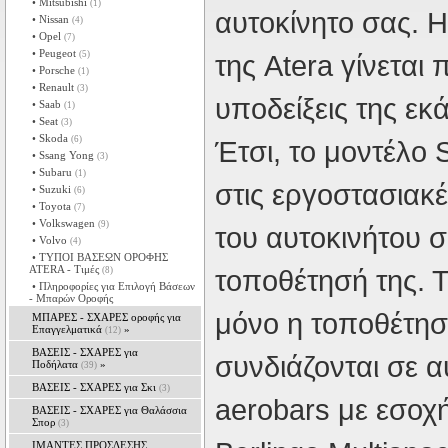
• Mitsubishi
(1)
αυτοκίνητο σας. 
• Nissan
(4)
• Opel
(7)
• Peugeot
(5)
της Atera γίνεται
• Porsche
(1)
• Renault
(3)
υποδείξεις της εκ
• Saab
(1)
• Seat
(3)
• Skoda
(6)
Έτσι, το μοντέλο 
• Ssang Yong
(3)
• Subaru
(1)
στις εργοστασιακέ
• Suzuki
(6)
• Toyota
(7)
• Volkswagen
(9)
του αυτοκινήτου 
• Volvo
(4)
• ΤΥΠΟΙ ΒΑΣΕΩΝ ΟΡΟΦΗΣ
ΑΤΕRA - Tιμές
τοποθέτησή της. 
(8)
• Πληροφορίες για Επιλογή Βάσεων
- Μπαρών Οροφής
μόνο η τοποθέτηση
ΜΠΑΡΕΣ - ΣΧΑΡΕΣ oροφής για
Επαγγελματικά
»
(12)
ΒΑΣΕΙΣ - ΣΧΑΡΕΣ για
συνδιάζονται σε α
Ποδήλατα
»
(39)
ΒΑΣΕΙΣ - ΣΧΑΡΕΣ για Σκι
(3)
aerobars με εσοχή
ΒΑΣΕΙΣ - ΣΧΑΡΕΣ για Θαλάσσια
Σπορ
(3)
ΙΜΑΝΤΕΣ ΠΡΟΣΔΕΣΗΣ