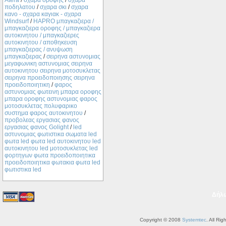
Atera
/
σχαρα οροφης
/
σχαρα
ποδηλατου
/
σχαρα σκι
/
σχαρα
κανο - σχαρα καγιακ - σχαρα
Windsurf
/
ΗΑPRO μπαγκαζιερα /
μπαγκαζιερα οροφης / μπαγκαζιερα
αυτοκινητου / μπαγκαζιερες
αυτοκινητου / αποθηκευση
μπαγκαζιερας / ανυψωση
μπαγκαζιερας
/
σειρηνα αστυνομιας
μεγαφωνικη αστυνομιας σειρηνα
αυτοκινητου σειρηνα μοτοσυκλετας
σειρηνα προειδοποιησης σειρηνα
προειδοποιητικη
/
φαρος
αστυνομιας φωτεινη μπαρα οροφης
μπαρα οροφης αστυνομιας φαρος
μοτοσυκλετας πολυφαρικο
συστημα φαρος αυτοκινητου
/
προβολεας εργασιας φανος
εργασιας φανος Golight
/
led
αστυνομιας φωτιστικα σωματα led
φωτα led φωτα led αυτοκινητου led
αυτοκινητου led μοτοσυκλετας led
φορτηγων φωτα προειδοποιητικα
προειδοποιητικα φωτακια φωτα led
φωτιστικα led
Δήλ
Copyright © 2008
Systemtec
. All Ri