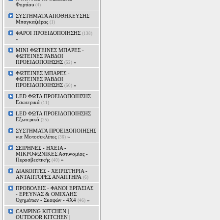
Φορτίου
(4)
ΣΥΣΤΗΜΑΤΑ ΑΠΟΘΗΚΕΥΣΗΣ
Μπαγκαζιέρας
(1)
ΦΑΡΟΙ ΠΡΟΕΙΔΟΠΟΙΗΣΗΣ
(138)
»
MINI ΦΩΤΕΙΝΕΣ ΜΠΑΡΕΣ -
ΦΩΤΕΙΝΕΣ ΡΑΒΔΟΙ
ΠΡΟΕΙΔΟΠΟΙΗΣΗΣ
»
(52)
ΦΩΤΕΙΝΕΣ ΜΠΑΡΕΣ -
ΦΩΤΕΙΝΕΣ ΡΑΒΔΟΙ
ΠΡΟΕΙΔΟΠΟΙΗΣΗΣ
»
(50)
LED ΦΩΤΑ ΠΡΟΕΙΔΟΠΟΙΗΣΗΣ
Εσωτερικά
(11)
LED ΦΩΤΑ ΠΡΟΕΙΔΟΠΟΙΗΣΗΣ
Εξωτερικά
(25)
ΣΥΣΤΗΜΑΤΑ ΠΡΟΕΙΔΟΠΟΙΗΣΗΣ
για Μοτοσυκλέτες
»
(36)
ΣΕΙΡΗΝΕΣ - ΗΧΕΙΑ -
ΜΙΚΡΟΦΩΝΙΚΕΣ Αστυνομίας -
Πυροσβεστικής
»
(40)
ΔΙΑΚΟΠΤΕΣ - XEIΡΙΣΤΗΡΙΑ -
ΑΝΤΑΠΤΟΡΕΣ ΑΝΑΠΤΗΡΑ
(6)
ΠΡΟΒΟΛΕΙΣ - ΦΑΝΟΙ ΕΡΓΑΣΙΑΣ
- ΕΡΕΥΝΑΣ & ΟΜΙΧΛΗΣ
Οχημάτων - Σκαφών - 4Χ4
»
(46)
CAMPING KITCHEN |
OUTDOOR KITCHEN |