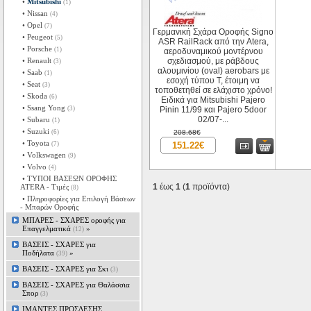
•
Mitsubishi
(1)
• Nissan
(4)
• Opel
(7)
Γερμανική Σχάρα Οροφής Signo
• Peugeot
(5)
ASR RailRack από την Atera,
• Porsche
(1)
αεροδυναμικού μοντέρνου
• Renault
σχεδιασμού, με ράβδους
(3)
αλουμινίου (oval) aerobars με
• Saab
(1)
εσοχή τύπου Τ, έτοιμη να
• Seat
(3)
τοποθετηθεί σε ελάχιστο χρόνο!
• Skoda
(6)
Ειδικά για Mitsubishi Pajero
• Ssang Yong
(3)
Pinin 11/99 και Pajero 5door
02/07-...
• Subaru
(1)
• Suzuki
(6)
208.68€
• Toyota
(7)
151.22€
• Volkswagen
(9)
• Volvo
(4)
• ΤΥΠΟΙ ΒΑΣΕΩΝ ΟΡΟΦΗΣ
1
έως
1
(
1
προϊόντα)
ΑΤΕRA - Tιμές
(8)
• Πληροφορίες για Επιλογή Βάσεων
- Μπαρών Οροφής
ΜΠΑΡΕΣ - ΣΧΑΡΕΣ oροφής για
Επαγγελματικά
»
(12)
ΒΑΣΕΙΣ - ΣΧΑΡΕΣ για
Ποδήλατα
»
(39)
ΒΑΣΕΙΣ - ΣΧΑΡΕΣ για Σκι
(3)
ΒΑΣΕΙΣ - ΣΧΑΡΕΣ για Θαλάσσια
Σπορ
(3)
ΙΜΑΝΤΕΣ ΠΡΟΣΔΕΣΗΣ