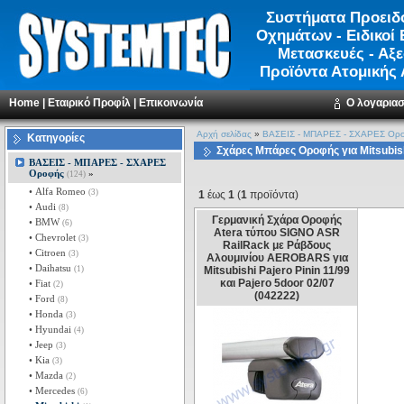
Συστήματα Προειδ
Οχημάτων - Ειδικοί 
Μετασκευές - Αξ
Προϊόντα Ατομικής
Home
|
Εταιρικό Προφίλ
|
Επικοινωνία
Ο λογαρια
Αρχή σελίδας
»
ΒΑΣΕΙΣ - ΜΠΑΡΕΣ - ΣΧΑΡΕΣ Ορ
Κατηγορίες
Σχάρες Μπάρες Οροφής για Mitsubis
ΒΑΣΕΙΣ - ΜΠΑΡΕΣ - ΣΧΑΡΕΣ
Οροφής
»
(124)
• Alfa Romeo
(3)
1
έως
1
(
1
προϊόντα)
• Audi
(8)
Γερμανική Σχάρα Οροφής
• BMW
(6)
Atera τύπου SIGNO ASR
• Chevrolet
(3)
RailRack με Ράβδους
• Citroen
(3)
Αλουμινίου AEROBARS για
• Daihatsu
(1)
Mitsubishi Pajero Pinin 11/99
και Pajero 5door 02/07
• Fiat
(2)
(042222)
• Ford
(8)
• Honda
(3)
• Hyundai
(4)
• Jeep
(3)
• Kia
(3)
• Mazda
(2)
• Mercedes
(6)