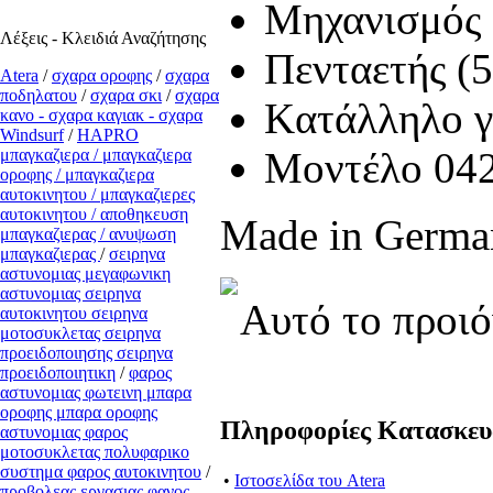
Μηχανισμός μ
Λέξεις - Κλειδιά Αναζήτησης
Πενταετής (
Atera
/
σχαρα οροφης
/
σχαρα
ποδηλατου
/
σχαρα σκι
/
σχαρα
Kατάλληλο γ
κανο - σχαρα καγιακ - σχαρα
Windsurf
/
ΗΑPRO
Μοντέλο 04
μπαγκαζιερα / μπαγκαζιερα
οροφης / μπαγκαζιερα
αυτοκινητου / μπαγκαζιερες
αυτοκινητου / αποθηκευση
Made in Germa
μπαγκαζιερας / ανυψωση
μπαγκαζιερας
/
σειρηνα
αστυνομιας μεγαφωνικη
αστυνομιας σειρηνα
Αυτό το προιό
αυτοκινητου σειρηνα
μοτοσυκλετας σειρηνα
προειδοποιησης σειρηνα
προειδοποιητικη
/
φαρος
αστυνομιας φωτεινη μπαρα
οροφης μπαρα οροφης
Πληροφορίες Κατασκε
αστυνομιας φαρος
μοτοσυκλετας πολυφαρικο
συστημα φαρος αυτοκινητου
/
•
Ιστοσελίδα του Atera
προβολεας εργασιας φανος