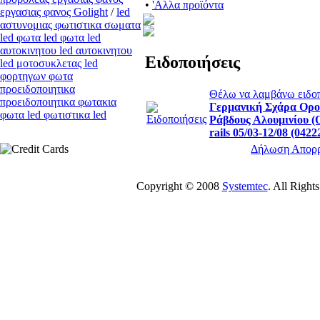
•
'Αλλα προϊόντα
εργασιας φανος Golight
/
led
αστυνομιας φωτιστικα σωματα
led φωτα led φωτα led
αυτοκινητου led αυτοκινητου
Ειδοποιήσεις
led μοτοσυκλετας led
φορτηγων φωτα
προειδοποιητικα
Θέλω να λαμβάνω ειδοπο
προειδοποιητικα φωτακια
Γερμανική Σχάρα Ορο
φωτα led φωτιστικα led
Ράβδους Αλουμινίου (
rails 05/03-12/08 (0422
Δήλωση Απορ
Copyright © 2008
Systemtec
. All Righ