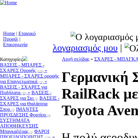
Συστήματα Προειδ
Οχημάτων - Ειδικοί 
Μετασκευές - Αξ
Προϊόντα Ατομικής
Home
|
Εταιρικό
Προφίλ
|
Επικοινωνία
λογαριασμός μου
|
Αρχή σελίδας
»
ΣΧΑΡΕΣ - ΜΠΑΓΚ
Κατηγορίες
ΒΑΣΕΙΣ - ΜΠΑΡΕΣ -
ΣΧΑΡΕΣ Οροφής
»
Γερμανική 
(124)
ΜΠΑΡΕΣ - ΣΧΑΡΕΣ oροφής
για Επαγγελματικά
»
(12)
ΒΑΣΕΙΣ - ΣΧΑΡΕΣ για
RailRack μ
Ποδήλατα
»
ΒΑΣΕΙΣ -
(39)
ΣΧΑΡΕΣ για Σκι
ΒΑΣΕΙΣ -
(3)
ΣΧΑΡΕΣ για Θαλάσσια
Toyota Aven
Σπορ
ΙΜΑΝΤΕΣ
(3)
ΠΡΟΣΔΕΣΗΣ Φορτίου
(4)
ΣΥΣΤΗΜΑΤΑ
ΑΠΟΘΗΚΕΥΣΗΣ
Μπαγκαζιέρας
ΦΑΡΟΙ
(1)
H πολύ αεροδυ
ΠΡΟΕΙΔΟΠΟΙΗΣΗΣ
»
(138)