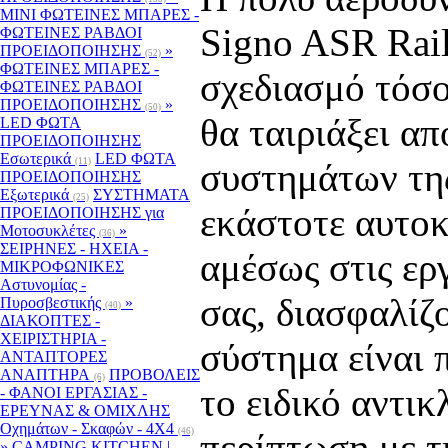
MINI ΦΩΤΕΙΝΕΣ ΜΠΑΡΕΣ -
Signo ASR Rail
ΦΩΤΕΙΝΕΣ ΡΑΒΔΟΙ
ΠΡΟΕΙΔΟΠΟΙΗΣΗΣ
»
(52)
ΦΩΤΕΙΝΕΣ ΜΠΑΡΕΣ -
σχεδιασμό τόσο
ΦΩΤΕΙΝΕΣ ΡΑΒΔΟΙ
ΠΡΟΕΙΔΟΠΟΙΗΣΗΣ
»
(50)
θα ταιριάξει α
LED ΦΩΤΑ
ΠΡΟΕΙΔΟΠΟΙΗΣΗΣ
Εσωτερικά
LED ΦΩΤΑ
(11)
συστημάτων της
ΠΡΟΕΙΔΟΠΟΙΗΣΗΣ
Εξωτερικά
ΣΥΣΤΗΜΑΤΑ
(25)
εκάστοτε αυτοκ
ΠΡΟΕΙΔΟΠΟΙΗΣΗΣ για
Μοτοσυκλέτες
»
(36)
ΣΕΙΡΗΝΕΣ - ΗΧΕΙΑ -
αμέσως στις ερ
ΜΙΚΡΟΦΩΝΙΚΕΣ
Αστυνομίας -
σας, διασφαλίζ
Πυροσβεστικής
»
(40)
ΔΙΑΚΟΠΤΕΣ -
XEIΡΙΣΤΗΡΙΑ -
σύστημα είναι 
ΑΝΤΑΠΤΟΡΕΣ
ΑΝΑΠΤΗΡΑ
ΠΡΟΒΟΛΕΙΣ
(6)
το ειδικό αντικ
- ΦΑΝΟΙ ΕΡΓΑΣΙΑΣ -
ΕΡΕΥΝΑΣ & ΟΜΙΧΛΗΣ
Οχημάτων - Σκαφών - 4Χ4
(46)
περίπτωση με τ
»
CAMPING KITCHEN |