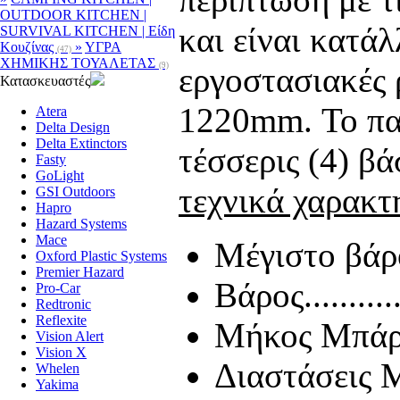
OUTDOOR KITCHEN |
και είναι κατά
SURVIVAL KITCHEN | Είδη
Κουζίνας
»
ΥΓΡΑ
(47)
ΧΗΜΙΚΗΣ ΤΟΥΑΛΕΤΑΣ
(9)
εργοστασιακές 
Κατασκευαστές
1220mm. Το πακ
Atera
Delta Design
Delta Extinctors
τέσσερις (4) βά
Fasty
GoLight
τεχνικά χαρακτ
GSI Outdoors
Hapro
Hazard Systems
Mace
Μέγιστο βάρος φο
Oxford Plastic Systems
Premier Hazard
Βάρος..............
Pro-Car
Redtronic
Reflexite
Μήκος Μπάρας - 
Vision Alert
Vision X
Διαστάσεις Mπ
Whelen
Yakima