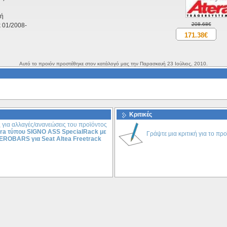
τή
208.68€
k 01/2008-
171.38€
Αυτό το προιόν προστέθηκε στον κατάλογό μας την Παρασκευή 23 Ιούλιος, 2010.
Κριτικές
 για αλλαγές/ανανεώσεις του προϊόντος
ra τύπου SIGNO ASS SpecialRack με
Γράψτε μια κριτική για το προ
AEROBARS για Seat Altea Freetrack