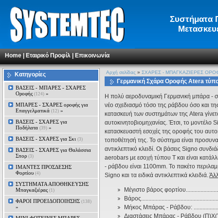
Συστήματα Π
Μετασκευέ
Home
|
Εταιρικό Προφίλ
|
Επικοινωνία
Αρχή σελίδας
»
ΣΧΑΡΕΣ - ΜΠΑΓΚΑΖΙΕΡΕΣ ΟΡΟ
Κατηγορίες
Γερμανική Σχάρα Οροφής Atera τύπο
ΒΑΣΕΙΣ - ΜΠΑΡΕΣ - ΣΧΑΡΕΣ
Οροφής
»
(124)
H πολύ αεροδυναμική Γερμανική μπάρα - σ
ΜΠΑΡΕΣ - ΣΧΑΡΕΣ oροφής για
νέο σχεδιασμό τόσο της ράβδου όσο και της
Επαγγελματικά
»
(12)
κατασκευή των συστημάτων της Atera γίνετα
ΒΑΣΕΙΣ - ΣΧΑΡΕΣ για
αυτοκινητοβιομηχανίας. Έτσι, το μοντέλο 
Ποδήλατα
»
(39)
κατασκευαστή εσοχές της οροφής του αυτοκ
ΒΑΣΕΙΣ - ΣΧΑΡΕΣ για Σκι
(3)
τοποθέτησή της. Το σύστημα είναι προσυνα
αντικλεπτικό κλειδί. Οι βάσεις Signo συνδι
ΒΑΣΕΙΣ - ΣΧΑΡΕΣ για Θαλάσσια
Σπορ
(3)
aerobars με εσοχή τύπου Τ και είναι κατάλ
- ράβδου είναι 1100mm. Το πακέτο περιλαμβ
ΙΜΑΝΤΕΣ ΠΡΟΣΔΕΣΗΣ
Φορτίου
(4)
Signo και τα ειδικά αντικλεπτικά κλειδιά.
Άλλ
ΣΥΣΤΗΜΑΤΑ ΑΠΟΘΗΚΕΥΣΗΣ
Μέγιστο βάρος φορτίου............................
Μπαγκαζιέρας
(1)
Βάρος....................................................
ΦΑΡΟΙ ΠΡΟΕΙΔΟΠΟΙΗΣΗΣ
(138)
»
Μήκος Μπάρας - Ράβδου: ......................
Διαστάσεις Mπάρας - Ράβδου (Π)Χ(Υ): ...