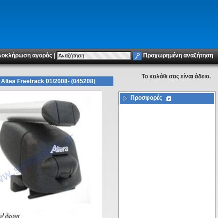
λοκλήρωση αγοράς
|
Προχωρημένη αναζήτηση
To καλάθι σας είναι άδειο.
ltea Freetrack 01/2008- (045208)
Προσφορές