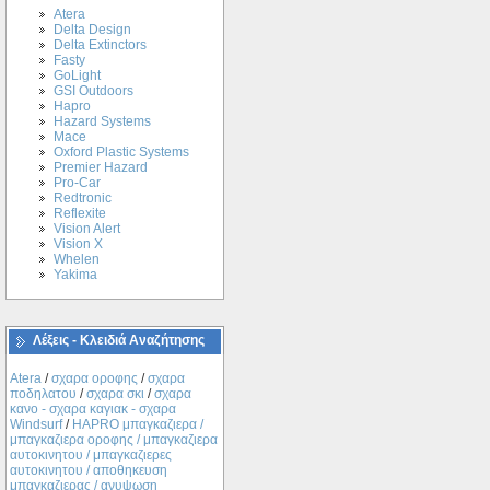
Atera
Delta Design
Delta Extinctors
Fasty
GoLight
GSI Outdoors
Hapro
Hazard Systems
Mace
Oxford Plastic Systems
Premier Hazard
Pro-Car
Redtronic
Reflexite
Vision Alert
Vision X
Whelen
Yakima
Λέξεις - Κλειδιά Αναζήτησης
Atera
/
σχαρα οροφης
/
σχαρα
ποδηλατου
/
σχαρα σκι
/
σχαρα
κανο - σχαρα καγιακ - σχαρα
Windsurf
/
ΗΑPRO μπαγκαζιερα /
μπαγκαζιερα οροφης / μπαγκαζιερα
αυτοκινητου / μπαγκαζιερες
αυτοκινητου / αποθηκευση
μπαγκαζιερας / ανυψωση