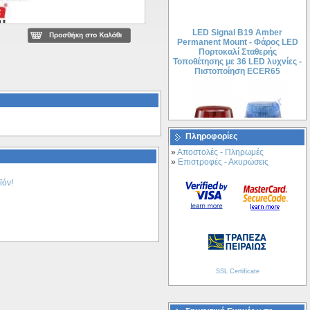
LED Signal B19 Amber
Permanent Mount - Φάρος LED
Πορτοκαλί Σταθερής
Τοποθέτησης με 36 LED λυχνίες -
Πιστοποίηση ECER65
Πληροφορίες
»
Αποστολές - Πληρωμές
»
Επιστροφές - Ακυρώσεις
260.00€
159.29€
ϊόν!
Γερμανική Σχάρα Οροφής Atera
τύπου SIGNO ASR RailRack με
Ράβδους Αλουμινίου (Oval)
AEROBARS για Citroen C3
Picasso with rails 03/09-
(042222)
SSL Certificate