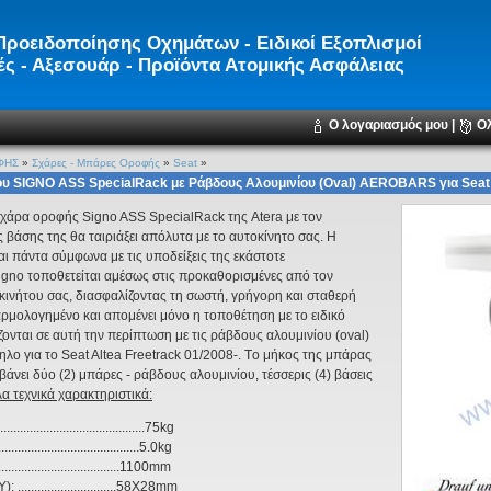
ροειδοποίησης Οχημάτων - Ειδικοί Εξοπλισμοί
ς - Αξεσουάρ - Προϊόντα Ατομικής Ασφάλειας
Ο λογαριασμός μου
|
Ο
ΦΗΣ
»
Σχάρες - Μπάρες Oροφής
»
Seat
»
υ SIGNO ASS SpecialRack με Ράβδους Αλουμινίου (Oval) AEROBARS για Seat A
χάρα οροφής Signo ASS SpecialRack της Atera με τον
 βάσης της θα ταιριάξει απόλυτα με το αυτοκίνητο σας. Η
ι πάντα σύμφωνα με τις υποδείξεις της εκάστοτε
Signo τοποθετείται αμέσως στις προκαθορισμένες από τον
ινήτου σας, διασφαλίζοντας τη σωστή, γρήγορη και σταθερή
ρμολογημένο και απομένει μόνο η τοποθέτηση με το ειδικό
άζονται σε αυτή την περίπτωση με τις ράβδους αλουμινίου (oval)
ληλο για το Seat Altea Freetrack 01/2008-. Τo μήκος της μπάρας
άνει δύο (2) μπάρες - ράβδους αλουμινίου, τέσσερις (4) βάσεις
α τεχνικά χαρακτηριστικά:
......................................75kg
...........................................5.0kg
...............................1100mm
...........................58X28mm