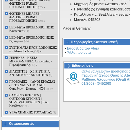
MINI ΦΩΤΕΙΝΕΣ ΜΠΑΡΕΣ -
ΦΩΤΕΙΝΕΣ ΡΑΒΔΟΙ
Μηχανισμός με αντικλεπτικό κλειδί
ΠΡΟΕΙΔΟΠΟΙΗΣΗΣ
»
(52)
Πενταετής (5) εγγύηση κατασκευασ
ΦΩΤΕΙΝΕΣ ΜΠΑΡΕΣ -
Kατάλληλο για:
Seat
Altea Freetrac
ΦΩΤΕΙΝΕΣ ΡΑΒΔΟΙ
Μοντέλο 045208
ΠΡΟΕΙΔΟΠΟΙΗΣΗΣ
»
(50)
LED ΦΩΤΑ ΠΡΟΕΙΔΟΠΟΙΗΣΗΣ
Made in Germany
Εσωτερικά
(11)
LED ΦΩΤΑ ΠΡΟΕΙΔΟΠΟΙΗΣΗΣ
Εξωτερικά
(25)
Πληροφορίες Κατασκευαστή
ΣΥΣΤΗΜΑΤΑ ΠΡΟΕΙΔΟΠΟΙΗΣΗΣ
•
Ιστοσελίδα του Atera
για Μοτοσυκλέτες
»
(36)
•
'Αλλα προϊόντα
ΣΕΙΡΗΝΕΣ - ΗΧΕΙΑ -
ΜΙΚΡΟΦΩΝΙΚΕΣ Αστυνομίας -
Πυροσβεστικής
»
(40)
Ειδοποιήσεις
Θέλω να λαμβάνω ειδοποιήσεις
ΔΙΑΚΟΠΤΕΣ - XEIΡΙΣΤΗΡΙΑ -
ΑΝΤΑΠΤΟΡΕΣ ΑΝΑΠΤΗΡΑ
Γερμανική Σχάρα Οροφής Ate
(6)
Ράβδους Αλουμινίου (Oval) 
ΠΡΟΒΟΛΕΙΣ - ΦΑΝΟΙ ΕΡΓΑΣΙΑΣ
01/2008- (045208)
- ΕΡΕΥΝΑΣ & ΟΜΙΧΛΗΣ
Οχημάτων - Σκαφών - 4Χ4
»
(46)
CAMPING KITCHEN |
OUTDOOR KITCHEN |
SURVIVAL KITCHEN | Είδη
Κουζίνας
»
(47)
ΥΓΡΑ ΧΗΜΙΚΗΣ ΤΟΥΑΛΕΤΑΣ
(9)
Κατασκευαστές