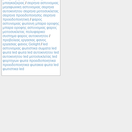
μπαγκαζιερας
/
σειρηνα αστυνομιας
μεγαφωνικη αστυνομιας σειρηνα
αυτοκινητου σειρηνα μοτοσυκλετας
σειρηνα προειδοποιησης σειρηνα
προειδοποιητικη
/
φαρος
αστυνομιας φωτεινη μπαρα οροφης
μπαρα οροφης αστυνομιας φαρος
μοτοσυκλετας πολυφαρικο
συστημα φαρος αυτοκινητου
/
προβολεας εργασιας φανος
εργασιας φανος Golight
/
led
αστυνομιας φωτιστικα σωματα led
φωτα led φωτα led αυτοκινητου led
αυτοκινητου led μοτοσυκλετας led
φορτηγων φωτα προειδοποιητικα
προειδοποιητικα φωτακια φωτα led
φωτιστικα led