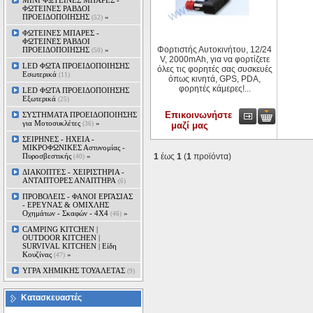
MINI ΦΩΤΕΙΝΕΣ ΜΠΑΡΕΣ -
ΦΩΤΕΙΝΕΣ ΡΑΒΔΟΙ
ΠΡΟΕΙΔΟΠΟΙΗΣΗΣ
»
(52)
ΦΩΤΕΙΝΕΣ ΜΠΑΡΕΣ -
ΦΩΤΕΙΝΕΣ ΡΑΒΔΟΙ
Φορτιστής Αυτοκινήτου, 12/24
ΠΡΟΕΙΔΟΠΟΙΗΣΗΣ
»
(50)
V, 2000mAh, για να φορτίζετε
LED ΦΩΤΑ ΠΡΟΕΙΔΟΠΟΙΗΣΗΣ
όλες τις φορητές σας συσκευές
Εσωτερικά
(11)
όπως κινητά, GPS, PDA,
φορητές κάμερες!...
LED ΦΩΤΑ ΠΡΟΕΙΔΟΠΟΙΗΣΗΣ
Εξωτερικά
(25)
Επικοινωνήστε
ΣΥΣΤΗΜΑΤΑ ΠΡΟΕΙΔΟΠΟΙΗΣΗΣ
για Μοτοσυκλέτες
»
(36)
μαζί μας
ΣΕΙΡΗΝΕΣ - ΗΧΕΙΑ -
ΜΙΚΡΟΦΩΝΙΚΕΣ Αστυνομίας -
Πυροσβεστικής
»
1
έως
1
(
1
προϊόντα)
(40)
ΔΙΑΚΟΠΤΕΣ - XEIΡΙΣΤΗΡΙΑ -
ΑΝΤΑΠΤΟΡΕΣ ΑΝΑΠΤΗΡΑ
(6)
ΠΡΟΒΟΛΕΙΣ - ΦΑΝΟΙ ΕΡΓΑΣΙΑΣ
- ΕΡΕΥΝΑΣ & ΟΜΙΧΛΗΣ
Οχημάτων - Σκαφών - 4Χ4
»
(46)
CAMPING KITCHEN |
OUTDOOR KITCHEN |
SURVIVAL KITCHEN | Είδη
Κουζίνας
»
(47)
ΥΓΡΑ ΧΗΜΙΚΗΣ ΤΟΥΑΛΕΤΑΣ
(9)
Κατασκευαστές