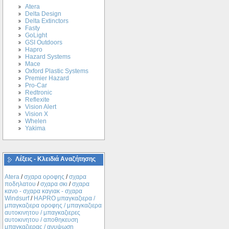
Atera
Delta Design
Delta Extinctors
Fasty
GoLight
GSI Outdoors
Hapro
Hazard Systems
Mace
Oxford Plastic Systems
Premier Hazard
Pro-Car
Redtronic
Reflexite
Vision Alert
Vision X
Whelen
Yakima
Λέξεις - Κλειδιά Αναζήτησης
Atera
/
σχαρα οροφης
/
σχαρα
ποδηλατου
/
σχαρα σκι
/
σχαρα
κανο - σχαρα καγιακ - σχαρα
Windsurf
/
ΗΑPRO μπαγκαζιερα /
μπαγκαζιερα οροφης / μπαγκαζιερα
αυτοκινητου / μπαγκαζιερες
αυτοκινητου / αποθηκευση
μπαγκαζιερας / ανυψωση