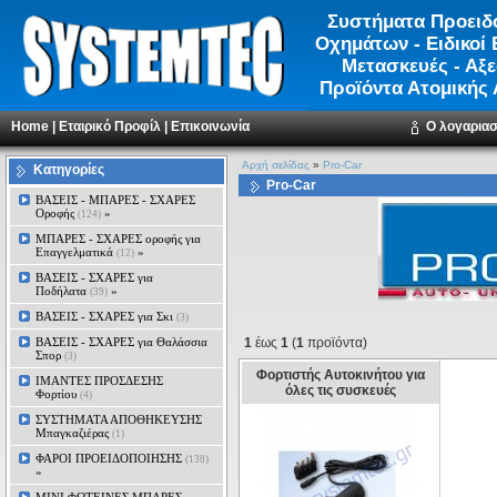
Συστήματα Προειδ
Οχημάτων - Ειδικοί 
Μετασκευές - Αξ
Προϊόντα Ατομικής
Home
|
Εταιρικό Προφίλ
|
Επικοινωνία
Ο λογαρια
Αρχή σελίδας
»
Pro-Car
Κατηγορίες
Pro-Car
ΒΑΣΕΙΣ - ΜΠΑΡΕΣ - ΣΧΑΡΕΣ
Οροφής
»
(124)
ΜΠΑΡΕΣ - ΣΧΑΡΕΣ oροφής για
Επαγγελματικά
»
(12)
ΒΑΣΕΙΣ - ΣΧΑΡΕΣ για
Ποδήλατα
»
(39)
ΒΑΣΕΙΣ - ΣΧΑΡΕΣ για Σκι
(3)
ΒΑΣΕΙΣ - ΣΧΑΡΕΣ για Θαλάσσια
1
έως
1
(
1
προϊόντα)
Σπορ
(3)
Φορτιστής Αυτοκινήτου για
ΙΜΑΝΤΕΣ ΠΡΟΣΔΕΣΗΣ
όλες τις συσκευές
Φορτίου
(4)
ΣΥΣΤΗΜΑΤΑ ΑΠΟΘΗΚΕΥΣΗΣ
Μπαγκαζιέρας
(1)
ΦΑΡΟΙ ΠΡΟΕΙΔΟΠΟΙΗΣΗΣ
(138)
»