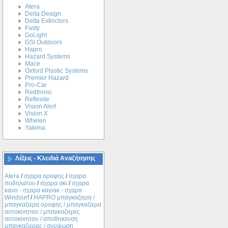
Atera
Delta Design
Delta Extinctors
Fasty
GoLight
GSI Outdoors
Hapro
Hazard Systems
Mace
Oxford Plastic Systems
Premier Hazard
Pro-Car
Redtronic
Reflexite
Vision Alert
Vision X
Whelen
Yakima
Λέξεις - Κλειδιά Αναζήτησης
Atera
/
σχαρα οροφης
/
σχαρα
ποδηλατου
/
σχαρα σκι
/
σχαρα
κανο - σχαρα καγιακ - σχαρα
Windsurf
/
ΗΑPRO μπαγκαζιερα /
μπαγκαζιερα οροφης / μπαγκαζιερα
αυτοκινητου / μπαγκαζιερες
αυτοκινητου / αποθηκευση
μπαγκαζιερας / ανυψωση