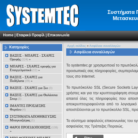
Συστήματα Π
Μετασκευέ
Home
|
Εταιρικό Προφίλ
|
Επικοινωνία
Αρχή σελίδας
»
Ασφάλεια συναλλαγών
Κατηγορίες
Ασφάλεια συναλλαγών
ΒΑΣΕΙΣ - ΜΠΑΡΕΣ - ΣΧΑΡΕΣ
Οροφής
»
(124)
To systemtec.gr χρησιμοποιεί το πρωτόκολ
ΜΠΑΡΕΣ - ΣΧΑΡΕΣ oροφής για
Επαγγελματικά
»
(12)
προσωπικές σας πληροφορίες, συμπεριλαμβ
τους στο Internet.
ΒΑΣΕΙΣ - ΣΧΑΡΕΣ για
Ποδήλατα
»
(39)
Το πρωτόκολλο SSL (Secure Sockets Layer
ΒΑΣΕΙΣ - ΣΧΑΡΕΣ για Σκι
(3)
χρήστες και για την κρυπτογράφηση στοιχ
ΒΑΣΕΙΣ - ΣΧΑΡΕΣ για Θαλάσσια
απαιτεί όλες τις πληροφορίες που αποσ
Σπορ
(3)
αποκρυπτογραφούνται από το λογισμικό 
ΙΜΑΝΤΕΣ ΠΡΟΣΔΕΣΗΣ
Φορτίου
αποστέλλονται με το πρωτόκολλο SSL, προσ
(4)
ΣΥΣΤΗΜΑΤΑ ΑΠΟΘΗΚΕΥΣΗΣ
Μπαγκαζιέρας
Το σύστημα ασφαλούς επικοινωνίας του sys
(1)
ασφαλείας της Τράπεζας Πειραιώς.
ΦΑΡΟΙ ΠΡΟΕΙΔΟΠΟΙΗΣΗΣ
(138)
»