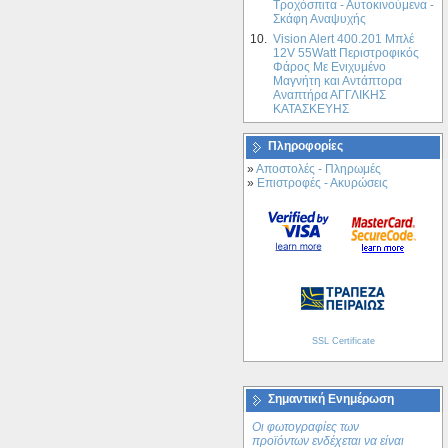
Τροχόσπιτα - Αυτοκινούμενα -
τύπου SIGNO ASR RailRack με
Σκάφη Αναψυχής
Ράβδους Αλουμινίου (Oval)
AEROBARS για Ssang Yong
10.
Vision Alert 400.201 Mπλέ
Korando with rails 98- (042222)
12V 55Watt Περιστροφικός
Φάρος Με Ενιχυμένο
Μαγνήτη και Αντάπτορα
Αναπτήρα ΑΓΓΛΙΚΗΣ
ΚΑΤΑΣΚΕΥΗΣ
Πληροφορίες
»
Αποστολές - Πληρωμές
»
Επιστροφές - Ακυρώσεις
208.68€
151.22€
Σειρήνα Αυτοκινήτου Whelen
HHS3200 Αστυνομίας /
Πυροσβεστικής
SSL Certificate
Σημαντική Ενημέρωση
Οι φωτογραφίες των
προϊόντων ενδέχεται να είναι
1,134.00€