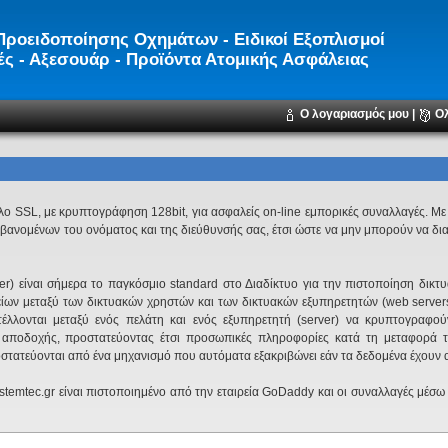
ροειδοποίησης Οχημάτων - Ειδικοί Εξοπλισμοί
ς - Αξεσουάρ - Προϊόντα Ατομικής Ασφάλειας
Ο λογαριασμός μου
|
Ο
λο SSL, με κρυπτογράφηση 128bit, για ασφαλείς on-line εμπορικές συναλλαγές. Μ
ανομένων του ονόματος και της διεύθυνσής σας, έτσι ώστε να μην μπορούν να δι
) είναι σήμερα το παγκόσμιο standard στο Διαδίκτυο για την πιστοποίηση δικτ
είων μεταξύ των δικτυακών χρηστών και των δικτυακών εξυπηρετητών (web serve
τέλλονται μεταξύ ενός πελάτη και ενός εξυπηρετητή (server) να κρυπτογραφού
αποδοχής, προστατεύοντας έτσι προσωπικές πληροφορίες κατά τη μεταφορά τ
τατεύονται από ένα μηχανισμό που αυτόματα εξακριβώνει εάν τα δεδομένα έχουν α
temtec.gr είναι πιστοποιημένο από την εταιρεία GoDaddy και οι συναλλαγές μέσω