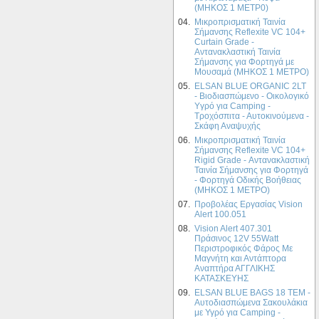
(MHKOΣ 1 ΜΕΤΡ0)
04.
Μικροπρισματική Ταινία
Σήμανσης Reflexite VC 104+
Curtain Grade -
Αντανακλαστική Ταινία
Σήμανσης για Φορτηγά με
208.68€
Μουσαμά (ΜΗΚΟΣ 1 ΜΕΤΡΟ)
151.22€
05.
ELSAN BLUE ORGANIC 2LT
- Βιοδιασπώμενο - Οικολογικό
Yγρό για Camping -
LED Signal UFO Τ.R.I System -
Τροχόσπιτα - Αυτοκινούμενα -
Πορτοκαλί - Εξωτερικό ή
Σκάφη Αναψυχής
Εσωτερικό LED Προειδοποιητικό
Φωτιστικό Κίτ - Σετ των δύο (2)
06.
Μικροπρισματική Ταινία
φωτιστικών με τροφοδοτική
Σήμανσης Reflexite VC 104+
μονάδα
Rigid Grade - Αντανακλαστική
Ταινία Σήμανσης για Φορτηγά
- Φορτηγά Οδικής Βοήθειας
(ΜΗΚΟΣ 1 ΜΕΤΡΟ)
07.
Προβολέας Εργασίας Vision
Alert 100.051
08.
Vision Alert 407.301
Πράσινος 12V 55Watt
Περιστροφικός Φάρος Με
Μαγνήτη και Αντάπτορα
Αναπτήρα ΑΓΓΛΙΚΗΣ
196.59€
ΚΑΤΑΣΚΕΥΗΣ
136.10€
09.
ELSAN BLUE ΒAGS 18 ΤΕΜ -
Αυτοδιασπώμενα Σακουλάκια
με Υγρό για Camping -
Γερμανική Σχάρα Οροφής Atera