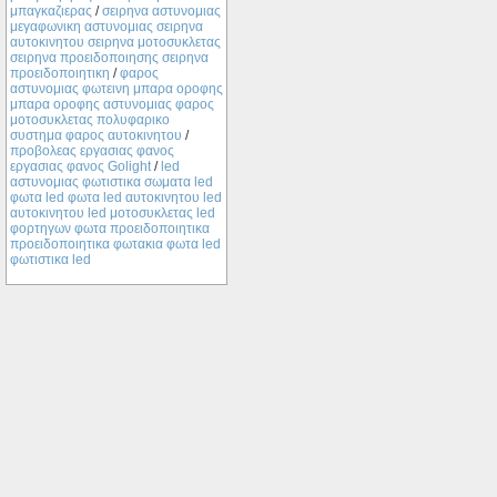
μπαγκαζιερας
/
σειρηνα αστυνομιας
μεγαφωνικη αστυνομιας σειρηνα
αυτοκινητου σειρηνα μοτοσυκλετας
σειρηνα προειδοποιησης σειρηνα
προειδοποιητικη
/
φαρος
αστυνομιας φωτεινη μπαρα οροφης
μπαρα οροφης αστυνομιας φαρος
μοτοσυκλετας πολυφαρικο
συστημα φαρος αυτοκινητου
/
προβολεας εργασιας φανος
εργασιας φανος Golight
/
led
αστυνομιας φωτιστικα σωματα led
φωτα led φωτα led αυτοκινητου led
αυτοκινητου led μοτοσυκλετας led
φορτηγων φωτα προειδοποιητικα
προειδοποιητικα φωτακια φωτα led
φωτιστικα led