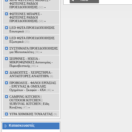
MINI ΦΩΤΕΙΝΕΣ ΜΠΑΡΕΣ -
ΦΩΤΕΙΝΕΣ ΡΑΒΔΟΙ
ΠΡΟΕΙΔΟΠΟΙΗΣΗΣ
»
(52)
ΦΩΤΕΙΝΕΣ ΜΠΑΡΕΣ -
ΦΩΤΕΙΝΕΣ ΡΑΒΔΟΙ
ΠΡΟΕΙΔΟΠΟΙΗΣΗΣ
»
(50)
LED ΦΩΤΑ ΠΡΟΕΙΔΟΠΟΙΗΣΗΣ
Εσωτερικά
(11)
LED ΦΩΤΑ ΠΡΟΕΙΔΟΠΟΙΗΣΗΣ
Εξωτερικά
(25)
ΣΥΣΤΗΜΑΤΑ ΠΡΟΕΙΔΟΠΟΙΗΣΗΣ
για Μοτοσυκλέτες
»
(36)
ΣΕΙΡΗΝΕΣ - ΗΧΕΙΑ -
ΜΙΚΡΟΦΩΝΙΚΕΣ Αστυνομίας -
Πυροσβεστικής
»
(40)
ΔΙΑΚΟΠΤΕΣ - XEIΡΙΣΤΗΡΙΑ -
ΑΝΤΑΠΤΟΡΕΣ ΑΝΑΠΤΗΡΑ
(6)
ΠΡΟΒΟΛΕΙΣ - ΦΑΝΟΙ ΕΡΓΑΣΙΑΣ
- ΕΡΕΥΝΑΣ & ΟΜΙΧΛΗΣ
Οχημάτων - Σκαφών - 4Χ4
»
(46)
CAMPING KITCHEN |
OUTDOOR KITCHEN |
SURVIVAL KITCHEN | Είδη
Κουζίνας
»
(47)
ΥΓΡΑ ΧΗΜΙΚΗΣ ΤΟΥΑΛΕΤΑΣ
(9)
Κατασκευαστές