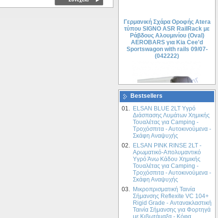
Γερμανική Σχάρα Οροφής Atera
τύπου SIGNO ASR RailRack με
Ράβδους Αλουμινίου (Oval)
AEROBARS για Kia Cee'd
Sportswagon with rails 09/07-
(042222)
Bestsellers
01.
ELSAN BLUE 2LT Yγρό
Διάσπασης Λυμάτων Χημικής
Τουαλέτας για Camping -
208.68€
Τροχόσπιτα - Αυτοκινούμενα -
Σκάφη Αναψυχής
151.22€
02.
ELSAN PINK RINSE 2LT -
Αρωματικό-Απολυμαντικό
Γερμανική Σχάρα Οροφής Atera
Yγρό Άνω Κάδου Χημικής
τύπου SIGNO ASR RailRack με
Τουαλέτας για Camping -
Ράβδους Αλουμινίου (Oval)
Τροχόσπιτα - Αυτοκινούμενα -
AEROBARS για Skoda Octavia
Σκάφη Αναψυχής
Scout with rails 03/07- (042222)
03.
Μικροπρισματική Ταινία
Σήμανσης Reflexite VC 104+
Rigid Grade - Αντανακλαστική
Ταινία Σήμανσης για Φορτηγά
με Κιβωτάμαξα - Κόφα