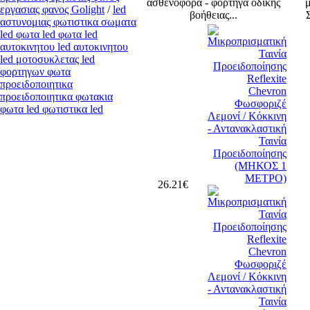
ασθενοφόρα - φορτηγά οδικής
εργασιας φανος Golight
/
led
βοήθειας...
αστυνομιας φωτιστικα σωματα
led φωτα led φωτα led
αυτοκινητου led αυτοκινητου
led μοτοσυκλετας led
φορτηγων φωτα
προειδοποιητικα
προειδοποιητικα φωτακια
φωτα led φωτιστικα led
26.21€