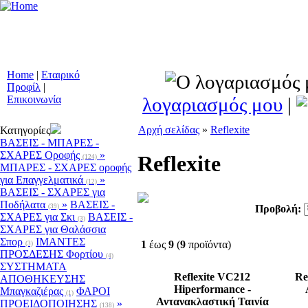
Συστήματα Προειδ
Οχημάτων - Ειδικοί 
Μετασκευές - Αξ
Προϊόντα Ατομικής
Home
|
Εταιρικό
Προφίλ
|
λογαριασμός μου
|
Επικοινωνία
Αρχή σελίδας
»
Reflexite
Κατηγορίες
ΒΑΣΕΙΣ - ΜΠΑΡΕΣ -
ΣΧΑΡΕΣ Οροφής
»
Reflexite
(124)
ΜΠΑΡΕΣ - ΣΧΑΡΕΣ oροφής
για Επαγγελματικά
»
(12)
ΒΑΣΕΙΣ - ΣΧΑΡΕΣ για
Ποδήλατα
»
ΒΑΣΕΙΣ -
(39)
Προβολή:
ΣΧΑΡΕΣ για Σκι
ΒΑΣΕΙΣ -
(3)
ΣΧΑΡΕΣ για Θαλάσσια
Σπορ
ΙΜΑΝΤΕΣ
1
έως
9
(
9
προϊόντα)
(3)
ΠΡΟΣΔΕΣΗΣ Φορτίου
(4)
ΣΥΣΤΗΜΑΤΑ
Reflexite VC212
Re
ΑΠΟΘΗΚΕΥΣΗΣ
Hiperformance -
Μπαγκαζιέρας
ΦΑΡΟΙ
(1)
Αντανακλαστική Ταινία
ΠΡΟΕΙΔΟΠΟΙΗΣΗΣ
»
(138)