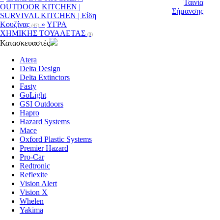
OUTDOOR KITCHEN |
SURVIVAL KITCHEN | Είδη
Κουζίνας
»
ΥΓΡΑ
(47)
ΧΗΜΙΚΗΣ ΤΟΥΑΛΕΤΑΣ
(9)
Κατασκευαστές
Atera
Delta Design
Delta Extinctors
Fasty
GoLight
GSI Outdoors
Hapro
Hazard Systems
Mace
Oxford Plastic Systems
Premier Hazard
Pro-Car
Redtronic
Reflexite
Vision Alert
Vision X
Whelen
Yakima