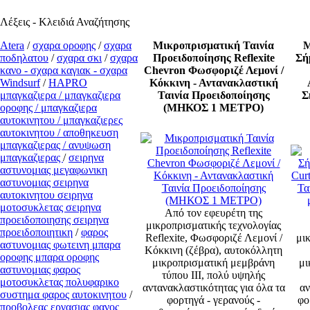
Λέξεις - Κλειδιά Αναζήτησης
Atera
/
σχαρα οροφης
/
σχαρα
Μικροπρισματική Ταινία
Μ
ποδηλατου
/
σχαρα σκι
/
σχαρα
Προειδοποίησης Reflexite
Σή
κανο - σχαρα καγιακ - σχαρα
Chevron Φωσφοριζέ Λεμονί /
Windsurf
/
ΗΑPRO
Κόκκινη - Αντανακλαστική
μπαγκαζιερα / μπαγκαζιερα
Ταινία Προειδοποίησης
Σ
οροφης / μπαγκαζιερα
(ΜΗΚΟΣ 1 ΜΕΤΡΟ)
αυτοκινητου / μπαγκαζιερες
αυτοκινητου / αποθηκευση
μπαγκαζιερας / ανυψωση
μπαγκαζιερας
/
σειρηνα
αστυνομιας μεγαφωνικη
αστυνομιας σειρηνα
αυτοκινητου σειρηνα
μοτοσυκλετας σειρηνα
Από τον εφευρέτη της
προειδοποιησης σειρηνα
μικροπρισματικής τεχνολογίας
προειδοποιητικη
/
φαρος
Reflexite, Φωσφοριζέ Λεμονί /
μι
αστυνομιας φωτεινη μπαρα
Κόκκινη (ζέβρα), αυτοκόλλητη
οροφης μπαρα οροφης
μικροπρισματική μεμβράνη
μι
αστυνομιας φαρος
τύπου ΙΙI, πολύ υψηλής
μοτοσυκλετας πολυφαρικο
αντανακλαστικότητας για όλα τα
αν
συστημα φαρος αυτοκινητου
/
φορτηγά - γερανούς -
φο
προβολεας εργασιας φανος