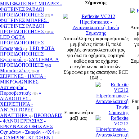
Σήμανσης
MINI ΦΩΤΕΙΝΕΣ ΜΠΑΡΕΣ -
ΦΩΤΕΙΝΕΣ ΡΑΒΔΟΙ
ΠΡΟΕΙΔΟΠΟΙΗΣΗΣ
»
(52)
ΦΩΤΕΙΝΕΣ ΜΠΑΡΕΣ -
ΦΩΤΕΙΝΕΣ ΡΑΒΔΟΙ
Αυτ
ΠΡΟΕΙΔΟΠΟΙΗΣΗΣ
»
μ
(50)
LED ΦΩΤΑ
Αυτοκόλλητες μικροπρισματικές
υψ
ΠΡΟΕΙΔΟΠΟΙΗΣΗΣ
μεμβράνες τύπου ΙΙ, πολύ
γι
Εσωτερικά
LED ΦΩΤΑ
υψηλής αντανακλαστικότητας
(11)
ΠΡΟΕΙΔΟΠΟΙΗΣΗΣ
για όλα τα οχήματα, φορτηγά
Εξωτερικά
ΣΥΣΤΗΜΑΤΑ
καθώς και τα οχήματα
Σύμ
(25)
ΠΡΟΕΙΔΟΠΟΙΗΣΗΣ για
επειγόντων περιστατικών.
Μοτοσυκλέτες
»
Σύμφωνα με τις απαιτήσεις ECE
(36)
ΣΕΙΡΗΝΕΣ - ΗΧΕΙΑ -
104!...
ΜΙΚΡΟΦΩΝΙΚΕΣ
Αστυνομίας -
Πυροσβεστικής
»
(40)
ΔΙΑΚΟΠΤΕΣ -
Επι
XEIΡΙΣΤΗΡΙΑ -
μ
ΑΝΤΑΠΤΟΡΕΣ
Επικοινωνήστε
ΑΝΑΠΤΗΡΑ
ΠΡΟΒΟΛΕΙΣ
(6)
μαζί μας
- ΦΑΝΟΙ ΕΡΓΑΣΙΑΣ -
ΕΡΕΥΝΑΣ & ΟΜΙΧΛΗΣ
Οχημάτων - Σκαφών - 4Χ4
(46)
»
CAMPING KITCHEN |