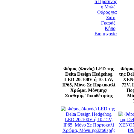
Φάρος (Φανός) LED της
Φάρος
Delta Design Hedgehog
της De
LED 20-100V ή 10-15V,
XENO
IP65, Μόνο Σε Πορτοκαλί
72V, 
Χρώμα, Mόνιμης/
Πορ
Σταθερής Τοποθέτησης
Mό