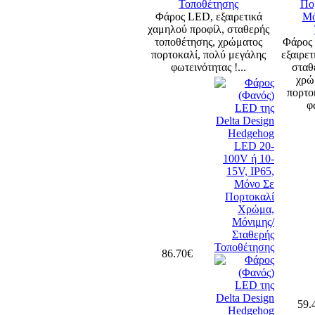
Φάρος LED, εξαιρετικά
χαμηλού προφίλ, σταθερής
τοποθέτησης, χρώματος
Φάρο
πορτοκαλί, πολύ μεγάλης
εξαιρε
φωτεινότητας !...
σταθ
χρώ
πορτο
φ
86.70€
59.