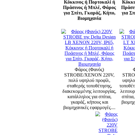
Κόκκινος ή Πορτοκαλί ή
Κόκκι
Πράσινος ή Μπλέ, Φάρος
Πράσι
για Σπίτι, Γκαράζ, Κήπο,
για Σπ
Βιομηχανία
Φάρος (Φανός)
STROBE/XENON 220V,
STRO
πολύ υψηλού προφίλ,
υψηλο
σταθερής τοποθέτησης,
τοποθέτ
διακεκομμένης λειτουργίας,
λειτουρ
κατάλληλος για σπίτια,
σπίτια
γκαράζ, κήπους και
βιομηχ
βιομηχανικές εφαρμογές....