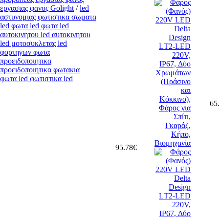
εργασιας φανος Golight
/
led
αστυνομιας φωτιστικα σωματα
led φωτα led φωτα led
αυτοκινητου led αυτοκινητου
led μοτοσυκλετας led
φορτηγων φωτα
προειδοποιητικα
προειδοποιητικα φωτακια
φωτα led φωτιστικα led
65
95.78€