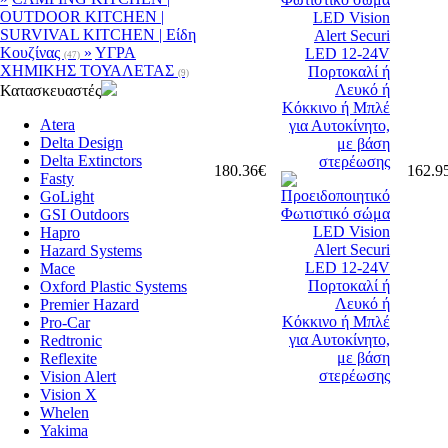
OUTDOOR KITCHEN |
SURVIVAL KITCHEN | Είδη
Κουζίνας
»
ΥΓΡΑ
(47)
ΧΗΜΙΚΗΣ ΤΟΥΑΛΕΤΑΣ
(9)
Κατασκευαστές
Atera
Delta Design
Delta Extinctors
180.36€
162.9
Fasty
GoLight
GSI Outdoors
Hapro
Hazard Systems
Mace
Oxford Plastic Systems
Premier Hazard
Pro-Car
Redtronic
Reflexite
Vision Alert
Vision X
Whelen
Yakima