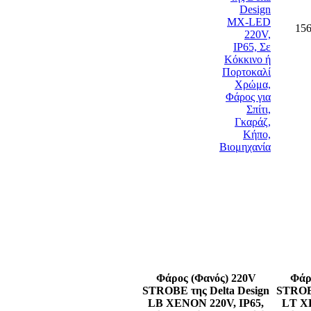
156
Φάρος (Φανός) 220V
Φάρ
STROBE της Delta Design
STROBE
LΒ XENON 220V, IP65,
LΤ XE