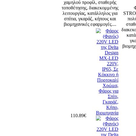
χαμηλού προφίλ, σταθερής
τοποθέτησης, διακεκομμένης
λειτουργίας, κατάλληλος για
STRO
σπίτια, γκαράζ, κήπους και
πολ
βιομηχανικές εφαρμογές....
σταθ
διακεκ
κατά
γκ
βιομηχ
110.89€