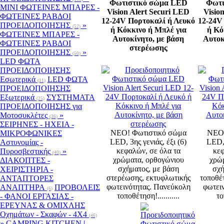
Φωτιστικό σώμα LED
Φωτι
MINI ΦΩΤΕΙΝΕΣ ΜΠΑΡΕΣ -
Vision Alert Securi LED
Visio
ΦΩΤΕΙΝΕΣ ΡΑΒΔΟΙ
12-24V Πορτοκαλί ή Λευκό
12-24V
ΠΡΟΕΙΔΟΠΟΙΗΣΗΣ
»
(52)
ή Κόκκινο ή Μπλέ για
ή Κό
ΦΩΤΕΙΝΕΣ ΜΠΑΡΕΣ -
Αυτοκίνητο, με βάση
Αυτοκ
ΦΩΤΕΙΝΕΣ ΡΑΒΔΟΙ
στερέωσης
ΠΡΟΕΙΔΟΠΟΙΗΣΗΣ
»
(50)
LED ΦΩΤΑ
ΠΡΟΕΙΔΟΠΟΙΗΣΗΣ
Εσωτερικά
LED ΦΩΤΑ
(11)
ΠΡΟΕΙΔΟΠΟΙΗΣΗΣ
Εξωτερικά
ΣΥΣΤΗΜΑΤΑ
(25)
ΠΡΟΕΙΔΟΠΟΙΗΣΗΣ για
Μοτοσυκλέτες
»
(36)
ΣΕΙΡΗΝΕΣ - ΗΧΕΙΑ -
ΝΕΟ! Φωτιστικό σώμα
ΝΕΟ!
ΜΙΚΡΟΦΩΝΙΚΕΣ
LED, 3ης γενιάς, έξι (6)
LED, 
Αστυνομίας -
κεφαλών, σε όλα τα
κεφ
Πυροσβεστικής
»
(40)
χρώματα, ορθογώνιου
χρώ
ΔΙΑΚΟΠΤΕΣ -
σχήματος, με βάση
σχή
XEIΡΙΣΤΗΡΙΑ -
στερέωσης, εκτυφλωτικής
τοποθέ
ΑΝΤΑΠΤΟΡΕΣ
φωτεινότητας. Πανεύκολη
φωτει
ΑΝΑΠΤΗΡΑ
ΠΡΟΒΟΛΕΙΣ
(6)
τοποθέτηση!...........
το
- ΦΑΝΟΙ ΕΡΓΑΣΙΑΣ -
ΕΡΕΥΝΑΣ & ΟΜΙΧΛΗΣ
Οχημάτων - Σκαφών - 4Χ4
(46)
»
CAMPING KITCHEN |