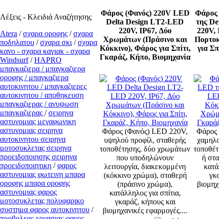
Φάρος (Φανός) 220V LED
Φάρος
Λέξεις - Κλειδιά Αναζήτησης
Delta Design LΤ2-LED
της De
220V, IP67, Δύο
220V, 
Atera
/
σχαρα οροφης
/
σχαρα
Χρωμάτων (Πράσινο και
Πορτοκ
ποδηλατου
/
σχαρα σκι
/
σχαρα
Κόκκινο), Φάρος για Σπίτι,
για Σπ
κανο - σχαρα καγιακ - σχαρα
Γκαράζ, Κήπο, Βιομηχανία
Windsurf
/
ΗΑPRO
μπαγκαζιερα / μπαγκαζιερα
οροφης / μπαγκαζιερα
αυτοκινητου / μπαγκαζιερες
αυτοκινητου / αποθηκευση
μπαγκαζιερας / ανυψωση
μπαγκαζιερας
/
σειρηνα
αστυνομιας μεγαφωνικη
αστυνομιας σειρηνα
Φάρος (Φανός) LED 220V,
Φάρος 
αυτοκινητου σειρηνα
υψηλού προφίλ, σταθερής
χαμηλο
μοτοσυκλετας σειρηνα
τοποθέτησης, δύο χρωμάτων
τοποθέτ
προειδοποιησης σειρηνα
που υποδηλώνουν
ή στα
προειδοποιητικη
/
φαρος
λειτουργία, διακεκομμένη
κατά
αστυνομιας φωτεινη μπαρα
(κόκκινο χρώμα), σταθερή
γκ
οροφης μπαρα οροφης
(πράσινο χρώμα),
βιομηχ
αστυνομιας φαρος
κατάλληλος για σπίτια,
μοτοσυκλετας πολυφαρικο
γκαράζ, κήπους και
συστημα φαρος αυτοκινητου
/
βιομηχανικές εφαρμογές....
προβολεας εργασιας φανος