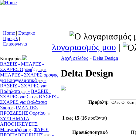
Συστήματα Προειδ
Οχημάτων - Ειδικοί 
Μετασκευές - Αξ
Προϊόντα Ατομικής
Home
|
Εταιρικό
Προφίλ
|
Επικοινωνία
λογαριασμός μου
|
Αρχή σελίδας
»
Delta Design
Κατηγορίες
ΒΑΣΕΙΣ - ΜΠΑΡΕΣ -
ΣΧΑΡΕΣ Οροφής
»
Delta Design
(124)
ΜΠΑΡΕΣ - ΣΧΑΡΕΣ oροφής
για Επαγγελματικά
»
(12)
ΒΑΣΕΙΣ - ΣΧΑΡΕΣ για
Ποδήλατα
»
ΒΑΣΕΙΣ -
(39)
ΣΧΑΡΕΣ για Σκι
ΒΑΣΕΙΣ -
(3)
ΣΧΑΡΕΣ για Θαλάσσια
Προβολή:
Σπορ
ΙΜΑΝΤΕΣ
(3)
ΠΡΟΣΔΕΣΗΣ Φορτίου
(4)
1
έως
15
(
16
προϊόντα)
ΣΥΣΤΗΜΑΤΑ
ΑΠΟΘΗΚΕΥΣΗΣ
Μπαγκαζιέρας
ΦΑΡΟΙ
(1)
Προειδοποιητικό
Πρ
ΠΡΟΕΙΔΟΠΟΙΗΣΗΣ
»
(138)