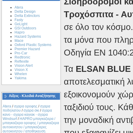
Σιδηρόδρομοι κα
Atera
Τροχόσπιτα - Αυ
Delta Design
Delta Extinctors
Fasty
GoLight
σε όλο τον κόσμο.
GSI Outdoors
Hapro
Hazard Systems
τα μόνα που πλη
Mace
Oxford Plastic Systems
Premier Hazard
Οδηγία EN 1040:
Pro-Car
Redtronic
Reflexite
Vision Alert
Τα
ELSAN BLUE
Vision X
Whelen
Yakima
αποτελεσματική λ
εξοικονομούν χώρο
Λέξεις - Κλειδιά Αναζήτησης
ταξιδιού τους. Κά
Atera
/
σχαρα οροφης
/
σχαρα
ποδηλατου
/
σχαρα σκι
/
σχαρα
κανο - σχαρα καγιακ - σχαρα
την μοναδική αντ
Windsurf
/
ΗΑPRO μπαγκαζιερα /
μπαγκαζιερα οροφης / μπαγκαζιερα
αυτοκινητου / μπαγκαζιερες
που εξαφανίζει μι
αυτοκινητου / αποθηκευση