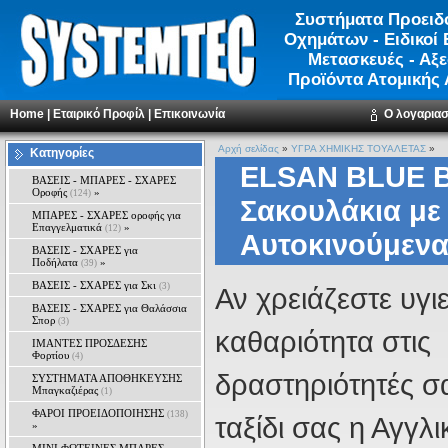
Συστήματα Προειδ
Οχημάτων - Ειδικοί 
Μετασκευές - Αξ
Προϊόντα Ατομικής
Home
|
Εταιρικό Προφίλ
|
Επικοινωνία
Ο λογαρια
Αρχή σελίδας
»
ΥΓΡΑ ΧΗΜΙΚΗΣ ΤΟΥΑΛΕΤΑΣ
»
Κατηγορίες
ELSAN BLUE Β
ΒΑΣΕΙΣ - ΜΠΑΡΕΣ - ΣΧΑΡΕΣ
Οροφής
»
(124)
Σακουλάκια με
ΜΠΑΡΕΣ - ΣΧΑΡΕΣ oροφής για
Επαγγελματικά
»
(12)
Αυτοκινούμενα
ΒΑΣΕΙΣ - ΣΧΑΡΕΣ για
Ποδήλατα
»
(39)
ΒΑΣΕΙΣ - ΣΧΑΡΕΣ για Σκι
(3)
Αν χρειάζεστε υγιε
ΒΑΣΕΙΣ - ΣΧΑΡΕΣ για Θαλάσσια
Σπορ
(3)
καθαριότητα στις
ΙΜΑΝΤΕΣ ΠΡΟΣΔΕΣΗΣ
Φορτίου
(4)
δραστηριότητές σ
ΣΥΣΤΗΜΑΤΑ ΑΠΟΘΗΚΕΥΣΗΣ
Μπαγκαζιέρας
(1)
ΦΑΡΟΙ ΠΡΟΕΙΔΟΠΟΙΗΣΗΣ
(138)
ταξίδι σας η Αγγ
»