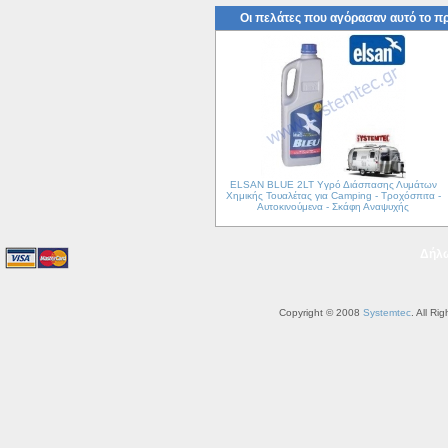
Οι πελάτες που αγόρασαν αυτό το π
ELSAN BLUE 2LT Yγρό Διάσπασης Λυμάτων
Χημικής Τουαλέτας για Camping - Τροχόσπιτα -
Αυτοκινούμενα - Σκάφη Αναψυχής
Δήλ
Copyright © 2008
Systemtec
. All R