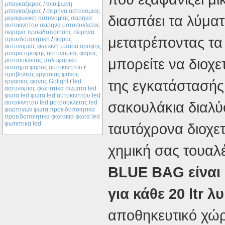
μπαγκαζιερας / ανυψωση
μπαγκαζιερας
/
σειρηνα αστυνομιας
διασπάει τα λύματ
μεγαφωνικη αστυνομιας σειρηνα
αυτοκινητου σειρηνα μοτοσυκλετας
σειρηνα προειδοποιησης σειρηνα
μετατρέποντας τα
προειδοποιητικη
/
φαρος
αστυνομιας φωτεινη μπαρα οροφης
μπαρα οροφης αστυνομιας φαρος
μπορείτε να διοχ
μοτοσυκλετας πολυφαρικο
συστημα φαρος αυτοκινητου
/
προβολεας εργασιας φανος
της εγκατάστασής
εργασιας φανος Golight
/
led
αστυνομιας φωτιστικα σωματα led
φωτα led φωτα led αυτοκινητου led
αυτοκινητου led μοτοσυκλετας led
σακουλάκια διαλύο
φορτηγων φωτα προειδοποιητικα
προειδοποιητικα φωτακια φωτα led
φωτιστικα led
ταυτόχρονα διοχε
χημική σας τουαλ
BLUE BAG είναι έ
για κάθε 20 ltr 
αποθηκευτικό χώρ