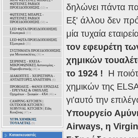
MINI ΦΩΤΕΙΝΕΣ ΜΠΑΡΕΣ -
ΦΩΤΕΙΝΕΣ ΡΑΒΔΟΙ
δηλώνει πάντα π
ΠΡΟΕΙΔΟΠΟΙΗΣΗΣ
»
(52)
ΦΩΤΕΙΝΕΣ ΜΠΑΡΕΣ -
Εξ' άλλου δεν πρό
ΦΩΤΕΙΝΕΣ ΡΑΒΔΟΙ
ΠΡΟΕΙΔΟΠΟΙΗΣΗΣ
»
(50)
LED ΦΩΤΑ ΠΡΟΕΙΔΟΠΟΙΗΣΗΣ
μία τυχαία εταιρεί
Εσωτερικά
(11)
LED ΦΩΤΑ ΠΡΟΕΙΔΟΠΟΙΗΣΗΣ
Εξωτερικά
τον εφευρέτη τ
(25)
ΣΥΣΤΗΜΑΤΑ ΠΡΟΕΙΔΟΠΟΙΗΣΗΣ
για Μοτοσυκλέτες
»
(36)
χημικών τουαλέ
ΣΕΙΡΗΝΕΣ - ΗΧΕΙΑ -
ΜΙΚΡΟΦΩΝΙΚΕΣ Αστυνομίας -
Πυροσβεστικής
»
(40)
το 1924 !
Η ποιότ
ΔΙΑΚΟΠΤΕΣ - XEIΡΙΣΤΗΡΙΑ -
ΑΝΤΑΠΤΟΡΕΣ ΑΝΑΠΤΗΡΑ
(6)
χημικών της ELSA
ΠΡΟΒΟΛΕΙΣ - ΦΑΝΟΙ ΕΡΓΑΣΙΑΣ
- ΕΡΕΥΝΑΣ & ΟΜΙΧΛΗΣ
Οχημάτων - Σκαφών - 4Χ4
»
(46)
γι'αυτό την επιλέ
CAMPING KITCHEN |
OUTDOOR KITCHEN |
SURVIVAL KITCHEN | Είδη
Υπουργείο Αμύνη
Κουζίνας
»
(47)
ΥΓΡΑ ΧΗΜΙΚΗΣ
ΤΟΥΑΛΕΤΑΣ
Airways, η Virgin
(9)
Κατασκευαστές