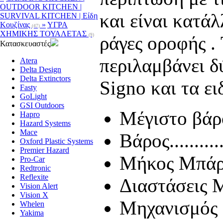
OUTDOOR KITCHEN |
και είναι κατά
SURVIVAL KITCHEN | Είδη
Κουζίνας
»
ΥΓΡΑ
(47)
ΧΗΜΙΚΗΣ ΤΟΥΑΛΕΤΑΣ
(9)
ράγες οροφής .
Κατασκευαστές
περιλαμβάνει δύ
Atera
Delta Design
Delta Extinctors
Signo και τα ει
Fasty
GoLight
GSI Outdoors
Μέγιστο βάρος φο
Hapro
Hazard Systems
Mace
Βάρος..............
Oxford Plastic Systems
Premier Hazard
Μήκος Μπάρας - 
Pro-Car
Redtronic
Reflexite
Διαστάσεις Mπ
Vision Alert
Vision X
Μηχανισμός μ
Whelen
Yakima