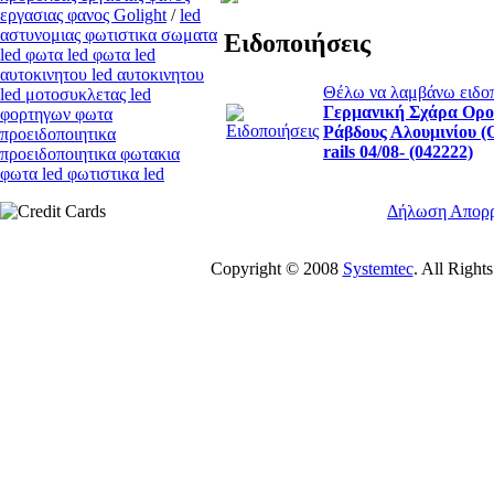
εργασιας φανος Golight
/
led
αστυνομιας φωτιστικα σωματα
Ειδοποιήσεις
led φωτα led φωτα led
αυτοκινητου led αυτοκινητου
Θέλω να λαμβάνω ειδοπο
led μοτοσυκλετας led
Γερμανική Σχάρα Ορο
φορτηγων φωτα
Ράβδους Αλουμινίου 
προειδοποιητικα
rails 04/08- (042222)
προειδοποιητικα φωτακια
φωτα led φωτιστικα led
Δήλωση Απορ
Copyright © 2008
Systemtec
. All Righ