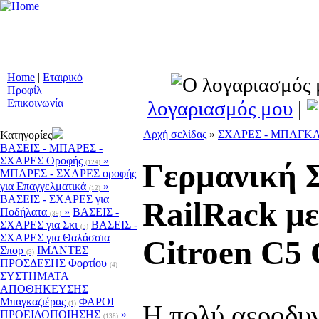
Συστήματα Προειδ
Οχημάτων - Ειδικοί 
Μετασκευές - Αξ
Προϊόντα Ατομικής
Home
|
Εταιρικό
Προφίλ
|
λογαριασμός μου
|
Επικοινωνία
Αρχή σελίδας
»
ΣΧΑΡΕΣ - ΜΠΑΓΚ
Κατηγορίες
ΒΑΣΕΙΣ - ΜΠΑΡΕΣ -
ΣΧΑΡΕΣ Οροφής
»
Γερμανική 
(124)
ΜΠΑΡΕΣ - ΣΧΑΡΕΣ oροφής
για Επαγγελματικά
»
(12)
ΒΑΣΕΙΣ - ΣΧΑΡΕΣ για
RailRack μ
Ποδήλατα
»
ΒΑΣΕΙΣ -
(39)
ΣΧΑΡΕΣ για Σκι
ΒΑΣΕΙΣ -
(3)
ΣΧΑΡΕΣ για Θαλάσσια
Citroen C5 
Σπορ
ΙΜΑΝΤΕΣ
(3)
ΠΡΟΣΔΕΣΗΣ Φορτίου
(4)
ΣΥΣΤΗΜΑΤΑ
ΑΠΟΘΗΚΕΥΣΗΣ
Μπαγκαζιέρας
ΦΑΡΟΙ
(1)
H πολύ αεροδυ
ΠΡΟΕΙΔΟΠΟΙΗΣΗΣ
»
(138)