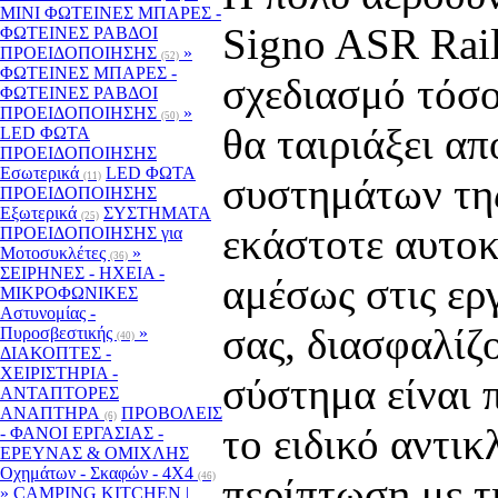
MINI ΦΩΤΕΙΝΕΣ ΜΠΑΡΕΣ -
Signo ASR Rail
ΦΩΤΕΙΝΕΣ ΡΑΒΔΟΙ
ΠΡΟΕΙΔΟΠΟΙΗΣΗΣ
»
(52)
ΦΩΤΕΙΝΕΣ ΜΠΑΡΕΣ -
σχεδιασμό τόσο
ΦΩΤΕΙΝΕΣ ΡΑΒΔΟΙ
ΠΡΟΕΙΔΟΠΟΙΗΣΗΣ
»
(50)
θα ταιριάξει α
LED ΦΩΤΑ
ΠΡΟΕΙΔΟΠΟΙΗΣΗΣ
Εσωτερικά
LED ΦΩΤΑ
(11)
συστημάτων της
ΠΡΟΕΙΔΟΠΟΙΗΣΗΣ
Εξωτερικά
ΣΥΣΤΗΜΑΤΑ
(25)
εκάστοτε αυτοκ
ΠΡΟΕΙΔΟΠΟΙΗΣΗΣ για
Μοτοσυκλέτες
»
(36)
ΣΕΙΡΗΝΕΣ - ΗΧΕΙΑ -
αμέσως στις ερ
ΜΙΚΡΟΦΩΝΙΚΕΣ
Αστυνομίας -
σας, διασφαλίζ
Πυροσβεστικής
»
(40)
ΔΙΑΚΟΠΤΕΣ -
XEIΡΙΣΤΗΡΙΑ -
σύστημα είναι 
ΑΝΤΑΠΤΟΡΕΣ
ΑΝΑΠΤΗΡΑ
ΠΡΟΒΟΛΕΙΣ
(6)
το ειδικό αντικ
- ΦΑΝΟΙ ΕΡΓΑΣΙΑΣ -
ΕΡΕΥΝΑΣ & ΟΜΙΧΛΗΣ
Οχημάτων - Σκαφών - 4Χ4
(46)
περίπτωση με τ
»
CAMPING KITCHEN |