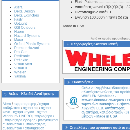
Flash Patterns......................................
Διαστάσεις Φανού (Π)Χ(Υ)Χ(Β)..
Atera
Delta Design
Πιστοποιημένο κατά CE
Delta Extinctors
Εγγύηση 100.000h ή πέντε (5) έτη
Fasty
GoLight
Made In USA
GSI Outdoors
Hapro
Hazard Systems
Αυτό το προιόν προστέθηκε σ
Mace
Oxford Plastic Systems
Πληροφορίες Κατασκευαστή
Premier Hazard
Pro-Car
Redtronic
Reflexite
Vision Alert
Vision X
Whelen
Yakima
Ειδοποιήσεις
Θέλω να λαμβάνω ειδοποιήσεις
αλλαγές/ανανεώσεις του προϊό
Λέξεις - Κλειδιά Αναζήτησης
WHELEN SlimMiser -
Μπλέ/Kόκκινο-Εσωτερικό LE
Atera
/
σχαρα οροφης
/
σχαρα
ταμπλώ αυτοκινήτου, Eξήντα 
ποδηλατου
/
σχαρα σκι
/
σχαρα
λυχνιών LED, αντάπτορας
κανο - σχαρα καγιακ - σχαρα
αναπτήρα, καλώδιο τριών (3)
Windsurf
/
ΗΑPRO μπαγκαζιερα /
μέτρων - Made in USA
μπαγκαζιερα οροφης / μπαγκαζιερα
αυτοκινητου / μπαγκαζιερες
Οι πελάτες που αγόρασαν αυτό το π
αυτοκινητου / αποθηκευση