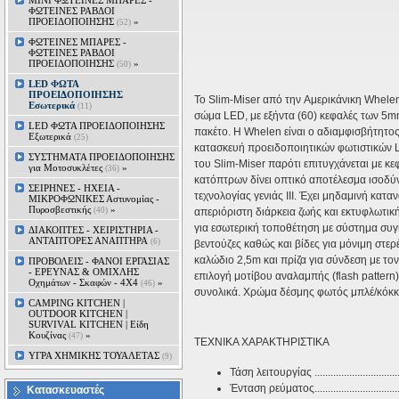
MINI ΦΩΤΕΙΝΕΣ ΜΠΑΡΕΣ -
ΦΩΤΕΙΝΕΣ ΡΑΒΔΟΙ
ΠΡΟΕΙΔΟΠΟΙΗΣΗΣ
»
(52)
ΦΩΤΕΙΝΕΣ ΜΠΑΡΕΣ -
ΦΩΤΕΙΝΕΣ ΡΑΒΔΟΙ
ΠΡΟΕΙΔΟΠΟΙΗΣΗΣ
»
(50)
LED ΦΩΤΑ
ΠΡΟΕΙΔΟΠΟΙΗΣΗΣ
Το
Slim-Miser
από την Αμερικάνικη Whelen
Εσωτερικά
(11)
σώμα LED, με εξήντα (60) κεφαλές των 5m
LED ΦΩΤΑ ΠΡΟΕΙΔΟΠΟΙΗΣΗΣ
πακέτο. Η Whelen είναι ο αδιαμφισβήτητο
Εξωτερικά
(25)
κατασκευή προειδοποιητικών φωτιστικών 
ΣΥΣΤΗΜΑΤΑ ΠΡΟΕΙΔΟΠΟΙΗΣΗΣ
του Slim-Miser παρότι επιτυγχάνεται με 
για Μοτοσυκλέτες
»
(36)
κατόπτρων δίνει οπτικό αποτέλεσμα ισοδ
ΣΕΙΡΗΝΕΣ - ΗΧΕΙΑ -
τεχνολογίας γενιάς ΙΙΙ. Έχει μηδαμινή κατ
ΜΙΚΡΟΦΩΝΙΚΕΣ Αστυνομίας -
Πυροσβεστικής
»
(40)
απεριόριστη διάρκεια ζωής και εκτυφλωτικ
για εσωτερική τοποθέτηση με σύστημα συ
ΔΙΑΚΟΠΤΕΣ - XEIΡΙΣΤΗΡΙΑ -
ΑΝΤΑΠΤΟΡΕΣ ΑΝΑΠΤΗΡΑ
(6)
βεντούζες καθώς και βίδες για μόνιμη στε
καλώδιο 2,5m και πρίζα για σύνδεση με το
ΠΡΟΒΟΛΕΙΣ - ΦΑΝΟΙ ΕΡΓΑΣΙΑΣ
- ΕΡΕΥΝΑΣ & ΟΜΙΧΛΗΣ
επιλογή μοτίβου αναλαμπής (flash pattern
Οχημάτων - Σκαφών - 4Χ4
»
(46)
συνολικά. Χρώμα δέσμης φωτός μπλέ/κόκκ
CAMPING KITCHEN |
OUTDOOR KITCHEN |
SURVIVAL KITCHEN | Είδη
Κουζίνας
»
(47)
ΤΕΧΝΙΚΑ ΧΑΡΑΚΤΗΡΙΣΤΙΚΑ
ΥΓΡΑ ΧΗΜΙΚΗΣ ΤΟΥΑΛΕΤΑΣ
(9)
Τάση λειτουργίας .............................
Ένταση ρεύματος................................
Κατασκευαστές