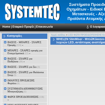
Συστήματα Προειδ
Οχημάτων - Ειδικοί 
Μετασκευές - Αξ
Προϊόντα Ατομικής
Home
|
Εταιρικό Προφίλ
|
Επικοινωνία
Ο λογαρια
Αρχή σελίδας
»
LED ΦΩΤΑ ΠΡΟΕΙΔΟΠΟΙΗΣΗΣ Εσ
Κατηγορίες
WHELEN SlimMiser - Μπλέ/Kόκκινο-Ε
ΒΑΣΕΙΣ - ΜΠΑΡΕΣ - ΣΧΑΡΕΣ
λυχνιών LED, αντάπτορας αναπτήρα,
Οροφής
»
(124)
ΜΠΑΡΕΣ - ΣΧΑΡΕΣ oροφής για
Επαγγελματικά
»
(12)
ΒΑΣΕΙΣ - ΣΧΑΡΕΣ για
Ποδήλατα
»
(39)
ΒΑΣΕΙΣ - ΣΧΑΡΕΣ για Σκι
(3)
ΒΑΣΕΙΣ - ΣΧΑΡΕΣ για Θαλάσσια
Σπορ
(3)
ΙΜΑΝΤΕΣ ΠΡΟΣΔΕΣΗΣ
Φορτίου
(4)
ΣΥΣΤΗΜΑΤΑ ΑΠΟΘΗΚΕΥΣΗΣ
Μπαγκαζιέρας
(1)
ΦΑΡΟΙ ΠΡΟΕΙΔΟΠΟΙΗΣΗΣ
(138)
»