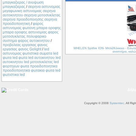
μπαγκαζιερας / ανυψωση
μπαγκαζιερας
/
σειρηνα αστυνομιας
μεγαφωνικη αστυνομιας σειρηνα
αυτοκινητου σειρηνα μοτοσυκλετας
σειρηνα προειδοποιησης σειρηνα
προειδοποιητικη
/
φαρος
αστυνομιας φωτεινη μπαρα οροφης
μπαρα οροφης αστυνομιας φαρος
μοτοσυκλετας πολυφαρικο
συστημα φαρος αυτοκινητου
/
προβολεας εργασιας φανος
WHELEN Spitfire ΙΟΝ- Μπλέ/Kόκκινο - Εσωτε
εργασιας φανος Golight
/
led
αναπτήρα, καλώδ
αστυνομιας φωτιστικα σωματα led
φωτα led φωτα led αυτοκινητου led
αυτοκινητου led μοτοσυκλετας led
φορτηγων φωτα προειδοποιητικα
προειδοποιητικα φωτακια φωτα led
φωτιστικα led
Δήλ
Copyright © 2008
Systemtec
. All Ri