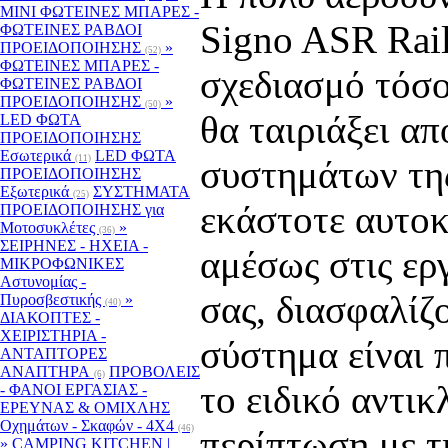
MINI ΦΩΤΕΙΝΕΣ ΜΠΑΡΕΣ -
Signo ASR Rail
ΦΩΤΕΙΝΕΣ ΡΑΒΔΟΙ
ΠΡΟΕΙΔΟΠΟΙΗΣΗΣ
»
(52)
ΦΩΤΕΙΝΕΣ ΜΠΑΡΕΣ -
σχεδιασμό τόσο
ΦΩΤΕΙΝΕΣ ΡΑΒΔΟΙ
ΠΡΟΕΙΔΟΠΟΙΗΣΗΣ
»
(50)
θα ταιριάξει α
LED ΦΩΤΑ
ΠΡΟΕΙΔΟΠΟΙΗΣΗΣ
Εσωτερικά
LED ΦΩΤΑ
(11)
συστημάτων της
ΠΡΟΕΙΔΟΠΟΙΗΣΗΣ
Εξωτερικά
ΣΥΣΤΗΜΑΤΑ
(25)
εκάστοτε αυτοκ
ΠΡΟΕΙΔΟΠΟΙΗΣΗΣ για
Μοτοσυκλέτες
»
(36)
ΣΕΙΡΗΝΕΣ - ΗΧΕΙΑ -
αμέσως στις ερ
ΜΙΚΡΟΦΩΝΙΚΕΣ
Αστυνομίας -
σας, διασφαλίζ
Πυροσβεστικής
»
(40)
ΔΙΑΚΟΠΤΕΣ -
XEIΡΙΣΤΗΡΙΑ -
σύστημα είναι 
ΑΝΤΑΠΤΟΡΕΣ
ΑΝΑΠΤΗΡΑ
ΠΡΟΒΟΛΕΙΣ
(6)
το ειδικό αντικ
- ΦΑΝΟΙ ΕΡΓΑΣΙΑΣ -
ΕΡΕΥΝΑΣ & ΟΜΙΧΛΗΣ
Οχημάτων - Σκαφών - 4Χ4
(46)
περίπτωση με τ
»
CAMPING KITCHEN |