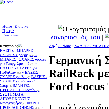
Συστήματα Προειδ
Οχημάτων - Ειδικοί 
Μετασκευές - Αξ
Προϊόντα Ατομικής
Home
|
Εταιρικό
Προφίλ
|
λογαριασμός μου
|
Επικοινωνία
Αρχή σελίδας
»
ΣΧΑΡΕΣ - ΜΠΑΓΚ
Κατηγορίες
ΒΑΣΕΙΣ - ΜΠΑΡΕΣ -
ΣΧΑΡΕΣ Οροφής
»
Γερμανική 
(124)
ΜΠΑΡΕΣ - ΣΧΑΡΕΣ oροφής
για Επαγγελματικά
»
(12)
ΒΑΣΕΙΣ - ΣΧΑΡΕΣ για
RailRack μ
Ποδήλατα
»
ΒΑΣΕΙΣ -
(39)
ΣΧΑΡΕΣ για Σκι
ΒΑΣΕΙΣ -
(3)
ΣΧΑΡΕΣ για Θαλάσσια
Ford Focus T
Σπορ
ΙΜΑΝΤΕΣ
(3)
ΠΡΟΣΔΕΣΗΣ Φορτίου
(4)
ΣΥΣΤΗΜΑΤΑ
ΑΠΟΘΗΚΕΥΣΗΣ
Μπαγκαζιέρας
ΦΑΡΟΙ
(1)
H πολύ αεροδυ
ΠΡΟΕΙΔΟΠΟΙΗΣΗΣ
»
(138)