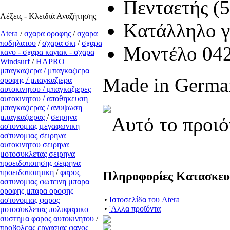
Πενταετής (
Λέξεις - Κλειδιά Αναζήτησης
Kατάλληλο γ
Atera
/
σχαρα οροφης
/
σχαρα
ποδηλατου
/
σχαρα σκι
/
σχαρα
Μοντέλο 04
κανο - σχαρα καγιακ - σχαρα
Windsurf
/
ΗΑPRO
μπαγκαζιερα / μπαγκαζιερα
Made in Germa
οροφης / μπαγκαζιερα
αυτοκινητου / μπαγκαζιερες
αυτοκινητου / αποθηκευση
μπαγκαζιερας / ανυψωση
μπαγκαζιερας
/
σειρηνα
Αυτό το προιό
αστυνομιας μεγαφωνικη
αστυνομιας σειρηνα
αυτοκινητου σειρηνα
μοτοσυκλετας σειρηνα
προειδοποιησης σειρηνα
προειδοποιητικη
/
φαρος
Πληροφορίες Κατασκε
αστυνομιας φωτεινη μπαρα
οροφης μπαρα οροφης
•
Ιστοσελίδα του Atera
αστυνομιας φαρος
•
'Αλλα προϊόντα
μοτοσυκλετας πολυφαρικο
συστημα φαρος αυτοκινητου
/
προβολεας εργασιας φανος