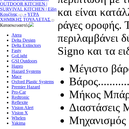
OUTDOOR KITCHEN |
και είναι κατά
SURVIVAL KITCHEN | Είδη
Κουζίνας
»
ΥΓΡΑ
(47)
ΧΗΜΙΚΗΣ ΤΟΥΑΛΕΤΑΣ
(9)
ράγες οροφής. 
Κατασκευαστές
περιλαμβάνει δύ
Atera
Delta Design
Delta Extinctors
Signo και τα ει
Fasty
GoLight
GSI Outdoors
Μέγιστο βάρος φο
Hapro
Hazard Systems
Mace
Βάρος..............
Oxford Plastic Systems
Premier Hazard
Μήκος Μπάρας - 
Pro-Car
Redtronic
Reflexite
Διαστάσεις Mπ
Vision Alert
Vision X
Μηχανισμός μ
Whelen
Yakima