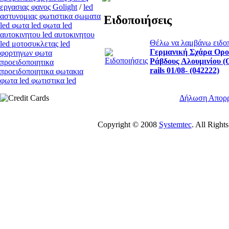
εργασιας φανος Golight
/
led
αστυνομιας φωτιστικα σωματα
Ειδοποιήσεις
led φωτα led φωτα led
αυτοκινητου led αυτοκινητου
Θέλω να λαμβάνω ειδοπο
led μοτοσυκλετας led
Γερμανική Σχάρα Ορο
φορτηγων φωτα
Ράβδους Αλουμινίου (
προειδοποιητικα
rails 01/08- (042222)
προειδοποιητικα φωτακια
φωτα led φωτιστικα led
Δήλωση Απορ
Copyright © 2008
Systemtec
. All Righ