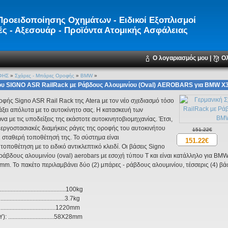
ροειδοποίησης Οχημάτων - Ειδικοί Εξοπλισμοί
ς - Αξεσουάρ - Προϊόντα Ατομικής Ασφάλειας
Ο λογαριασμός μου
|
Ο
ΦΗΣ
»
Σχάρες - Μπάρες Oροφής
»
BMW
»
υ SIGNO ASR RailRack με Ράβδους Αλουμινίου (Oval) AEROBARS για ΒMW X3, w
φής Signo ASR Rail Rack της Atera με τον νέο σχεδιασμό τόσο
άξει απόλυτα με το αυτοκίνητο σας. Η κατασκευή των
α με τις υποδείξεις της εκάστοτε αυτοκινητοβιομηχανίας. Έτσι,
ς εργοστασιακές διαμήκεις ράγες της οροφής του αυτοκινήτου
151.22€
ι σταθερή τοποθέτησή της. Το σύστημα είναι
151.22€
ποθέτηση με το ειδικό αντικλεπτικό κλειδί. Οι βάσεις Signo
 ράβδους αλουμινίου (oval) aerobars με εσοχή τύπου Τ και είναι κατάλληλο για ΒM
mm. Το πακέτο περιλαμβάνει δύο (2) μπάρες - ράβδους αλουμινίου, τέσσερις (4) βάσε
.....................................100kg
...........................................3.7kg
...............................1220mm
...........................58X28mm