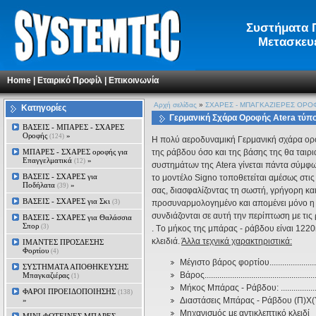
Συστήματα Π
Μετασκευέ
Home
|
Εταιρικό Προφίλ
|
Επικοινωνία
Αρχή σελίδας
»
ΣΧΑΡΕΣ - ΜΠΑΓΚΑΖΙΕΡΕΣ ΟΡΟ
Κατηγορίες
Γερμανική Σχάρα Οροφής Atera τύπο
ΒΑΣΕΙΣ - ΜΠΑΡΕΣ - ΣΧΑΡΕΣ
Οροφής
»
(124)
H πολύ αεροδυναμική Γερμανική σχάρα ορο
ΜΠΑΡΕΣ - ΣΧΑΡΕΣ oροφής για
της ράβδου όσο και της βάσης της θα ταιρι
Επαγγελματικά
»
(12)
συστημάτων της Atera γίνεται πάντα σύμφων
ΒΑΣΕΙΣ - ΣΧΑΡΕΣ για
το μοντέλο Signo τοποθετείται αμέσως στι
Ποδήλατα
»
(39)
σας, διασφαλίζοντας τη σωστή, γρήγορη κα
ΒΑΣΕΙΣ - ΣΧΑΡΕΣ για Σκι
(3)
προσυναρμολογημένο και απομένει μόνο η το
συνδιάζονται σε αυτή την περίπτωση με τις
ΒΑΣΕΙΣ - ΣΧΑΡΕΣ για Θαλάσσια
Σπορ
(3)
. Τo μήκος της μπάρας - ράβδου είναι 1220
κλειδιά.
Άλλα τεχνικά χαρακτηριστικά:
ΙΜΑΝΤΕΣ ΠΡΟΣΔΕΣΗΣ
Φορτίου
(4)
Μέγιστο βάρος φορτίου............................
ΣΥΣΤΗΜΑΤΑ ΑΠΟΘΗΚΕΥΣΗΣ
Βάρος....................................................
Μπαγκαζιέρας
(1)
Μήκος Μπάρας - Ράβδου: ......................
ΦΑΡΟΙ ΠΡΟΕΙΔΟΠΟΙΗΣΗΣ
(138)
»
Διαστάσεις Mπάρας - Ράβδου (Π)Χ(Υ): ...
Μηχανισμός με αντικλεπτικό κλειδί