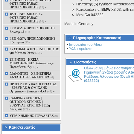
MINI ΦΩΤΕΙΝΕΣ ΜΠΑΡΕΣ -
ΦΩΤΕΙΝΕΣ ΡΑΒΔΟΙ
Πενταετής (5) εγγύηση κατασκευασ
ΠΡΟΕΙΔΟΠΟΙΗΣΗΣ
»
(52)
Kατάλληλο για:
ΒMW
X3 03, with ra
ΦΩΤΕΙΝΕΣ ΜΠΑΡΕΣ -
Μοντέλο 042222
ΦΩΤΕΙΝΕΣ ΡΑΒΔΟΙ
ΠΡΟΕΙΔΟΠΟΙΗΣΗΣ
»
(50)
Made in Germany
LED ΦΩΤΑ ΠΡΟΕΙΔΟΠΟΙΗΣΗΣ
Εσωτερικά
(11)
Πληροφορίες Κατασκευαστή
LED ΦΩΤΑ ΠΡΟΕΙΔΟΠΟΙΗΣΗΣ
Εξωτερικά
(25)
•
Ιστοσελίδα του Atera
•
'Αλλα προϊόντα
ΣΥΣΤΗΜΑΤΑ ΠΡΟΕΙΔΟΠΟΙΗΣΗΣ
για Μοτοσυκλέτες
»
(36)
ΣΕΙΡΗΝΕΣ - ΗΧΕΙΑ -
Ειδοποιήσεις
ΜΙΚΡΟΦΩΝΙΚΕΣ Αστυνομίας -
Πυροσβεστικής
»
(40)
Θέλω να λαμβάνω ειδοποιήσεις
Γερμανική Σχάρα Οροφής Ate
ΔΙΑΚΟΠΤΕΣ - XEIΡΙΣΤΗΡΙΑ -
Ράβδους Αλουμινίου (Oval) A
ΑΝΤΑΠΤΟΡΕΣ ΑΝΑΠΤΗΡΑ
(6)
(042222)
ΠΡΟΒΟΛΕΙΣ - ΦΑΝΟΙ ΕΡΓΑΣΙΑΣ
- ΕΡΕΥΝΑΣ & ΟΜΙΧΛΗΣ
Οχημάτων - Σκαφών - 4Χ4
»
(46)
CAMPING KITCHEN |
OUTDOOR KITCHEN |
SURVIVAL KITCHEN | Είδη
Κουζίνας
»
(47)
ΥΓΡΑ ΧΗΜΙΚΗΣ ΤΟΥΑΛΕΤΑΣ
(9)
Κατασκευαστές