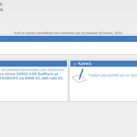
τή
ils
Αυτό το προιόν προστέθηκε στον κατάλογό μας την Δευτέρα 26 Ιούλιος, 2010.
Κριτικές
 για αλλαγές/ανανεώσεις του προϊόντος
ra τύπου SIGNO ASR RailRack με
Γράψτε μια κριτική για το προ
EROBARS για ΒMW X3, with rails 03-