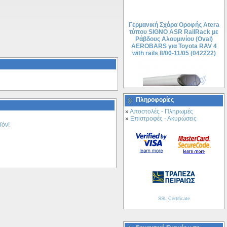
Γερμανική Σχάρα Οροφής Atera
τύπου SIGNO ASR RailRack με
Ράβδους Αλουμινίου (Oval)
AEROBARS για Toyota RAV 4
with rails 8/00-11/05 (042222)
Πληροφορίες
»
Αποστολές - Πληρωμές
»
Επιστροφές - Ακυρώσεις
ϊόν!
208.68€
151.22€
Γερμανική Σχάρα Οροφής Atera
τύπου SIGNO ASF FixRack με
Ράβδους Αλουμινίου (Οval)
AEROBARS για Opel Vectra
04/02– (045123)
SSL Certificate