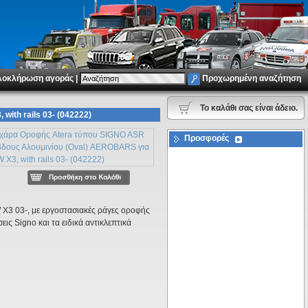
λοκλήρωση αγοράς
|
Προχωρημένη αναζήτηση
To καλάθι σας είναι άδειο.
ith rails 03- (042222)
Προσφορές
W X3 03-, με εργοστασιακές ράγες οροφής
ις Signo και τα ειδικά αντικλεπτικά