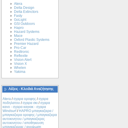
Atera
Delta Design
Delta Extinctors
Fasty
GoLight
GSI Outdoors
Hapro
Hazard Systems
Mace
Oxford Plastic Systems
Premier Hazard
Pro-Car
Redtronic
Reflexite
Vision Alert
Vision X
Whelen
Yakima
Λέξεις - Κλειδιά Αναζήτησης
Atera
/
σχαρα οροφης
/
σχαρα
ποδηλατου
/
σχαρα σκι
/
σχαρα
κανο - σχαρα καγιακ - σχαρα
Windsurf
/
ΗΑPRO μπαγκαζιερα /
μπαγκαζιερα οροφης / μπαγκαζιερα
αυτοκινητου / μπαγκαζιερες
αυτοκινητου / αποθηκευση
μπαγκαζιερας / ανυψωση