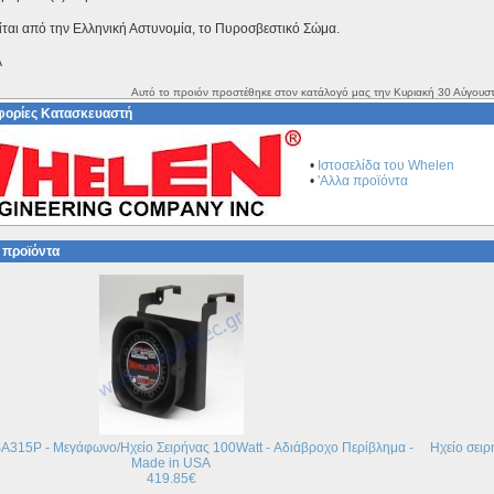
ται από την Ελληνική Αστυνομία, το Πυροσβεστικό Σώμα.
A
Αυτό το προιόν προστέθηκε στον κατάλογό μας την Κυριακή 30 Αύγουστ
ορίες Κατασκευαστή
•
Ιστοσελίδα του Whelen
•
'Αλλα προϊόντα
 προϊόντα
15P - Μεγάφωνο/Ηχείο Σειρήνας 100Watt - Αδιάβροχο Περίβλημα -
Ηχείο σει
Made in USA
419.85€