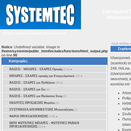
Συστήματα Π
Μετασκευέ
Home
|
Εταιρικό Προφίλ
|
Επικοινωνία
Αρχή σελίδας
Notice
: Undefined variable: image in
Σειρήνα
/home/systemte/public_html/includes/functions/html_output.php
on line
90
Ηλεκτρονική 
Κατηγορίες
(scanlock) α
249, Ηi/Low,
ΒΑΣΕΙΣ - ΜΠΑΡΕΣ - ΣΧΑΡΕΣ Οροφής
»
(124)
(ηλεκτρονική
ΜΠΑΡΕΣ - ΣΧΑΡΕΣ oροφής για Επαγγελματικά
»
(12)
ακουστικής α
ΒΑΣΕΙΣ - ΣΧΑΡΕΣ για Ποδήλατα
»
(39)
κονσόλα επί 
ΒΑΣΕΙΣ - ΣΧΑΡΕΣ για Σκι
(3)
Αποσ
ΒΑΣΕΙΣ - ΣΧΑΡΕΣ για Θαλάσσια Σπορ
(3)
Ρυθμι
ΙΜΑΝΤΕΣ ΠΡΟΣΔΕΣΗΣ Φορτίου
(4)
HAND
οχήμ
ΣΥΣΤΗΜΑΤΑ ΑΠΟΘΗΚΕΥΣΗΣ Μπαγκαζιέρας
(1)
Σύνδε
ΦΑΡΟΙ ΠΡΟΕΙΔΟΠΟΙΗΣΗΣ
»
(138)
Πιστο
MINI ΦΩΤΕΙΝΕΣ ΜΠΑΡΕΣ - ΦΩΤΕΙΝΕΣ ΡΑΒΔΟΙ
ηλεκ
ΠΡΟΕΙΔΟΠΟΙΗΣΗΣ
»
(52)
Εγγύη