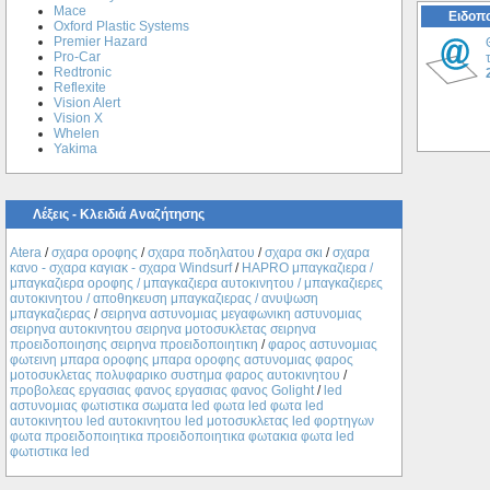
Mace
Ειδοπο
Oxford Plastic Systems
Premier Hazard
Pro-Car
Redtronic
Reflexite
Vision Alert
Vision X
Whelen
Yakima
Λέξεις - Κλειδιά Αναζήτησης
Atera
/
σχαρα οροφης
/
σχαρα ποδηλατου
/
σχαρα σκι
/
σχαρα
κανο - σχαρα καγιακ - σχαρα Windsurf
/
ΗΑPRO μπαγκαζιερα /
μπαγκαζιερα οροφης / μπαγκαζιερα αυτοκινητου / μπαγκαζιερες
αυτοκινητου / αποθηκευση μπαγκαζιερας / ανυψωση
μπαγκαζιερας
/
σειρηνα αστυνομιας μεγαφωνικη αστυνομιας
σειρηνα αυτοκινητου σειρηνα μοτοσυκλετας σειρηνα
προειδοποιησης σειρηνα προειδοποιητικη
/
φαρος αστυνομιας
φωτεινη μπαρα οροφης μπαρα οροφης αστυνομιας φαρος
μοτοσυκλετας πολυφαρικο συστημα φαρος αυτοκινητου
/
προβολεας εργασιας φανος εργασιας φανος Golight
/
led
αστυνομιας φωτιστικα σωματα led φωτα led φωτα led
αυτοκινητου led αυτοκινητου led μοτοσυκλετας led φορτηγων
φωτα προειδοποιητικα προειδοποιητικα φωτακια φωτα led
φωτιστικα led