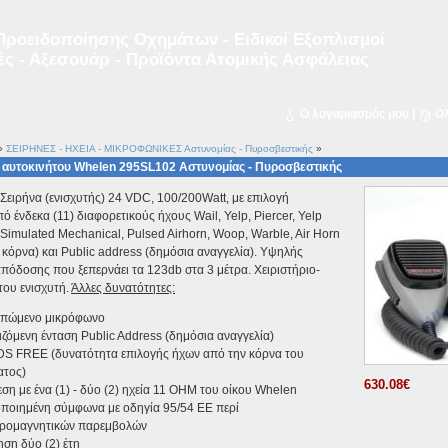
ροειδοποίησης Οχημάτων - Ειδικοί Εξοπλισμοί
ς - Αξεσουάρ - Προϊόντα Ατομικής Ασφάλειας
Ο λογαριασμός μου
|
Ο
»
ΣΕΙΡΗΝΕΣ - ΗΧΕΙΑ - ΜΙΚΡΟΦΩΝΙΚΕΣ Αστυνομίας - Πυροσβεστικής
»
 αυτοκινήτου Whelen 295SL102 Αστυνομίας - Πυροσβεστικής
Σειρήνα (ενισχυτής) 24 VDC, 100/200Watt, με επιλογή
πό ένδεκα (11) διαφορετικούς ήχους Wail, Yelp, Piercer, Yelp
 Simulated Mechanical, Pulsed Airhorn, Woop, Warble, Air Horn
 κόρνα) και Public address (δημόσια αναγγελία). Yψηλής
πόδοσης που ξεπερνάει τα 123db στα 3 μέτρα. Xειριστήριο-
του ενισχυτή.
Άλλες δυνατότητες:
πώμενο μικρόφωνο
ζόμενη ένταση Public Address (δημόσια αναγγελία)
S FREE (δυνατότητα επιλογής ήχων από την κόρνα του
ατος)
630.08€
ση με ένα (1) - δύο (2) ηχεία 11 OHM του οίκου Whelen
ποιημένη σύμφωνα με οδηγία 95/54 ΕΕ περί
τρομαγνητικών παρεμβολών
ση δύο (2) έτη