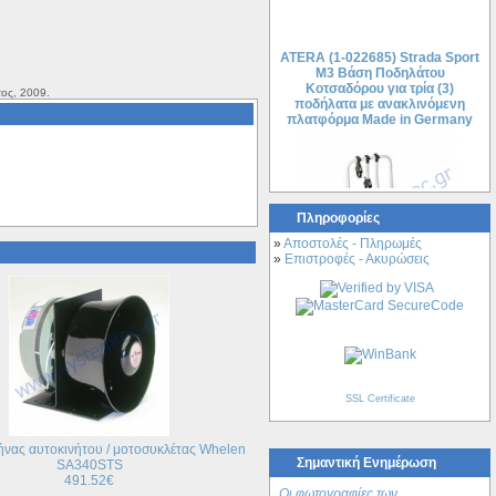
ATERA (1-022685) Strada Sport
M3 Bάση Ποδηλάτoυ
Κοτσαδόρoυ για τρία (3)
ποδήλατα με ανακλινόμενη
ος, 2009.
πλατφόρμα Made in Germany
Πληροφορίες
»
Αποστολές - Πληρωμές
»
Επιστροφές - Ακυρώσεις
725.86€
576.90€
Γερμανική Σχάρα Οροφής Atera
τύπου SIGNO ASR RailRack με
Ράβδους Αλουμινίου (Oval)
AEROBARS για Hyundai Tucson
SSL Certificate
with rails 04- (042210)
ρήνας αυτοκινήτου / μοτοσυκλέτας Whelen
Σημαντική Ενημέρωση
SA340STS
491.52€
Οι φωτογραφίες των