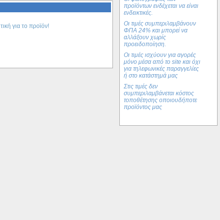
προϊόντων ενδέχεται να είναι
208.68€
ενδεικτικές.
151.22€
Οι τιμές συμπεριλαμβάνουν
τική για το προϊόν!
ΦΠΑ 24% και μπορεί να
WHELEN SAK1 - Τυποποιημένη
αλλάξουν χωρίς
Βάση/Universal Bracket
προειδοποίηση.
τοποθέτησης ηχείου WHELEN
Οι τιμές ισχύουν για αγορές
SA315P - Made in USA
μόνο μέσα από το site και όχι
για τηλεφωνικές παραγγελίες
ή στο κατάστημά μας
Στις τιμές δεν
συμπεριλαμβάνεται κόστος
τοποθέτησης οποιουδήποτε
πρoϊόντος μας
70.00€
52.48€
Γερμανική Σχάρα Οροφής Atera
τύπου SIGNO ASR RailRack με
Ράβδους Αλουμινίου (Oval)
AEROBARS για VW Golf VI
Variant with rails 09/09- (042222)